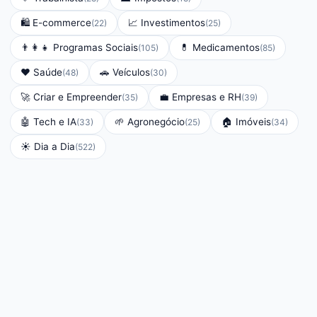
🛍️
E-commerce
📈
Investimentos
(
22
)
(
25
)
👨‍👩‍👧
Programas Sociais
💊
Medicamentos
(
105
)
(
85
)
❤️
Saúde
🚗
Veículos
(
48
)
(
30
)
🚀
Criar e Empreender
💼
Empresas e RH
(
35
)
(
39
)
🤖
Tech e IA
🌱
Agronegócio
🏠
Imóveis
(
33
)
(
25
)
(
34
)
☀️
Dia a Dia
(
522
)