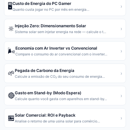
Custo de Energia do PC Gamer
🖥️
›
Quanto custa jogar no PC por mês em energia
…
Injeção Zero: Dimensionamento Solar
🔆
›
Sistema solar sem injetar energia na rede — calcule o t
…
Economia com Ar Inverter vs Convencional
🌬️
›
Compare o consumo do ar convencional com o inverter
…
Pegada de Carbono da Energia
🌱
›
Calcule a emissão de CO₂ do seu consumo de energia
…
Gasto em Stand-by (Modo Espera)
🔴
›
Calcule quanto você gasta com aparelhos em stand-by
…
Solar Comercial: ROI e Payback
🏪
›
Analise o retorno de uma usina solar para comércio
…