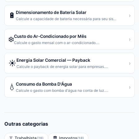
Dimensionamento de Bateria Solar
🔋
›
Calcule a capacidade de bateria necessária para seu sis
…
Custo do Ar-Condicionado por Mês
❄️
›
Calcule o gasto mensal com o ar-condicionado.
…
Energia Solar Comercial — Payback
☀️
›
Calcule o payback de energia solar para empresas.
…
Consumo da Bomba D'Água
💧
›
Calcule o gasto com bomba d'água na conta de luz.
…
Outras categorias
👔
Trabalhista
🏛️
Impostos
(
28
)
(
18
)