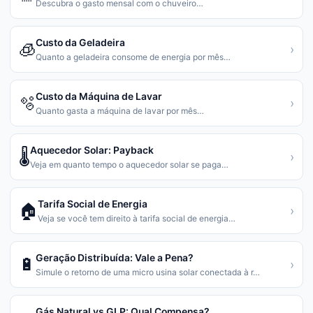
Descubra o gasto mensal com o chuveiro
…
Custo da Geladeira
🧊
›
Quanto a geladeira consome de energia por mês
…
Custo da Máquina de Lavar
🫧
›
Quanto gasta a máquina de lavar por mês
…
Aquecedor Solar: Payback
🌡️
›
Veja em quanto tempo o aquecedor solar se paga
…
Tarifa Social de Energia
🏠
›
Veja se você tem direito à tarifa social de energia
…
Geração Distribuída: Vale a Pena?
🔋
›
Simule o retorno de uma micro usina solar conectada à r
…
Gás Natural vs GLP: Qual Compensa?