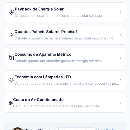
Payback de Energia Solar
☀️
›
Descubra em quanto tempo seu sistema solar se paga
Quantos Painéis Solares Preciso?
🌞
›
Calcule o número de painéis solares para cobrir seu consumo
Consumo de Aparelho Elétrico
🔌
›
Calcule quanto um aparelho gasta de energia por mês
Economia com Lâmpadas LED
💡
›
Veja quanto economiza trocando lâmpadas incandescentes por LED
Custo do Ar-Condicionado
❄️
›
Calcule quanto o ar-condicionado pesa na sua conta