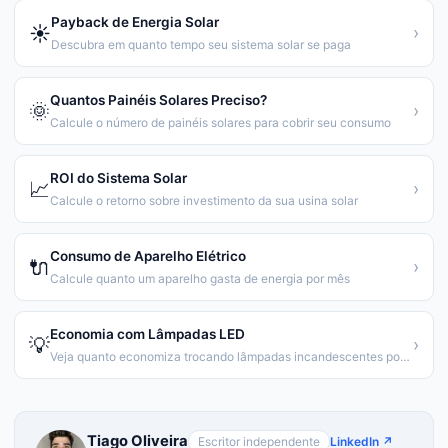
Payback de Energia Solar
☀️
›
Descubra em quanto tempo seu sistema solar se paga
Quantos Painéis Solares Preciso?
🌞
›
Calcule o número de painéis solares para cobrir seu consumo
ROI do Sistema Solar
📈
›
Calcule o retorno sobre investimento da sua usina solar
Consumo de Aparelho Elétrico
🔌
›
Calcule quanto um aparelho gasta de energia por mês
Economia com Lâmpadas LED
💡
›
Veja quanto economiza trocando lâmpadas incandescentes por LED
Tiago Oliveira
Escritor independente
LinkedIn ↗