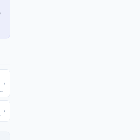
a
›
Calcule o número de painéis solares para cobrir seu consumo
›
andescentes por LED