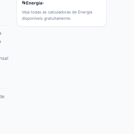
📂
Energia
›
Veja todas as calculadoras de
Energia
disponíveis gratuitamente.
a
e
nsal
 de