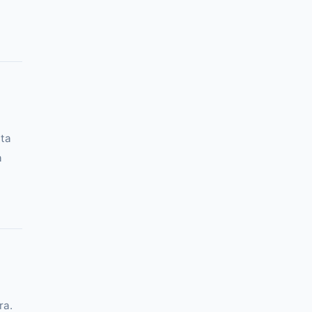
a
nta
a
ra.