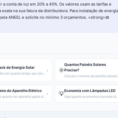
a conta de luz em 20% a 40%. Os valores usam as tarifas e
exata na sua fatura da distribuidora. Para instalação de energi
pela ANEEL e solicite no mínimo 3 orçamentos. <strong>📅
Quantos Painéis Solares
ck de Energia Solar
🌞
›
Preciso?
Descubra em quanto tempo seu sistema solar se paga
mo de Aparelho Elétrico
Economia com Lâmpadas LED
💡
›
Calcule quanto um aparelho gasta de energia por mês
Veja quanto economiza trocando lâmpadas inc