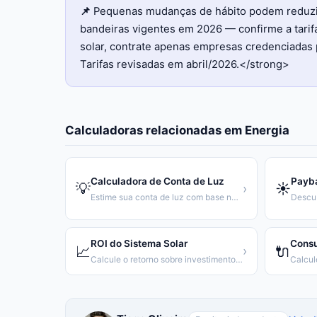
📌
Pequenas mudanças de hábito podem reduzir 
bandeiras vigentes em 2026 — confirme a tarifa 
solar, contrate apenas empresas credenciadas 
Tarifas revisadas em abril/2026.</strong>
Calculadoras relacionadas em
Energia
Calculadora de Conta de Luz
Payba
💡
☀️
›
Estime sua conta de luz com base no consumo em kWh
ROI do Sistema Solar
Consu
📈
🔌
›
Calcule o retorno sobre investimento da sua usina solar