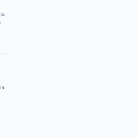
nta
a
ra.