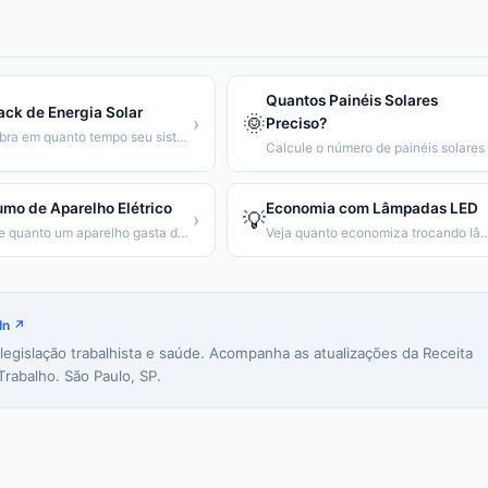
Quantos Painéis Solares
ck de Energia Solar
🌞
›
Preciso?
Descubra em quanto tempo seu sistema solar se paga
mo de Aparelho Elétrico
Economia com Lâmpadas LED
💡
›
Calcule quanto um aparelho gasta de energia por mês
Veja quanto economiza trocando lâmpadas inc
In ↗
 legislação trabalhista e saúde. Acompanha as atualizações da Receita
Trabalho. São Paulo, SP.