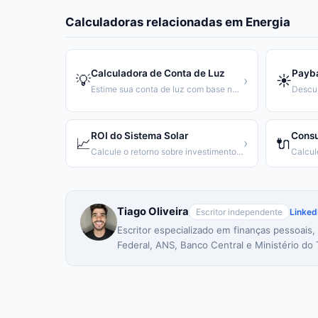
Calculadoras relacionadas em
Energia
Calculadora de Conta de Luz
Payba
💡
☀️
›
Estime sua conta de luz com base no consumo em kWh
ROI do Sistema Solar
Consu
📈
🔌
›
Calcule o retorno sobre investimento da sua usina solar
Tiago Oliveira
Escritor independente
Linked
Escritor especializado em finanças pessoais,
Federal, ANS, Banco Central e Ministério do 