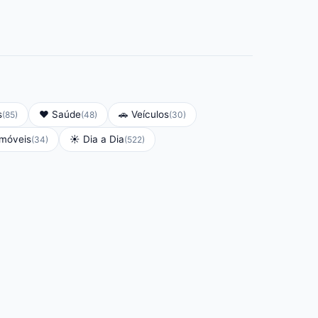
s
❤️
Saúde
🚗
Veículos
(
85
)
(
48
)
(
30
)
Imóveis
☀️
Dia a Dia
(
34
)
(
522
)