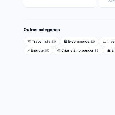
de p
Outras categorias
👔
Trabalhista
🛍️
E-commerce
📈
Inve
(
28
)
(
22
)
⚡
Energia
🚀
Criar e Empreender
💼
E
(
35
)
(
35
)