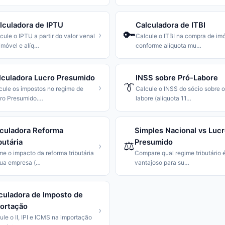
lculadora de IPTU
Calculadora de ITBI
🔑
›
cule o IPTU a partir do valor venal
Calcule o ITBI na compra de im
imóvel e alíq
…
conforme alíquota mu
…
lculadora Lucro Presumido
INSS sobre Pró-Labore
👔
›
cule os impostos no regime de
Calcule o INSS do sócio sobre o
ro Presumido.
…
labore (alíquota 11
…
culadora Reforma
Simples Nacional vs Luc
butária
Presumido
⚖️
›
me o impacto da reforma tributária
Compare qual regime tributário 
ua empresa (
…
vantajoso para su
…
culadora de Imposto de
ortação
›
ule o II, IPI e ICMS na importação