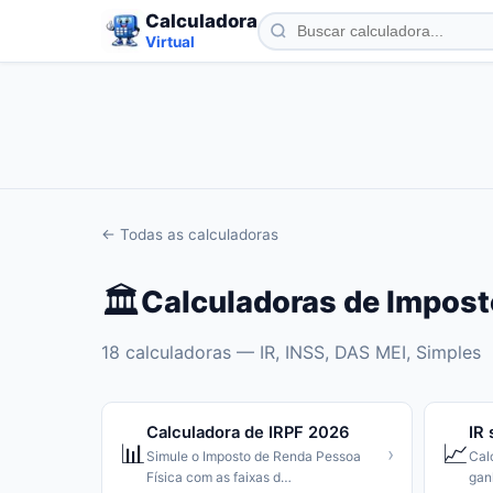
Calculadora
Virtual
← Todas as calculadoras
🏛️
Calculadoras de
Impost
18
calculadoras —
IR, INSS, DAS MEI, Simples
Calculadora de IRPF 2026
IR 
📊
📈
›
Simule o Imposto de Renda Pessoa
Cal
Física com as faixas d
…
gan