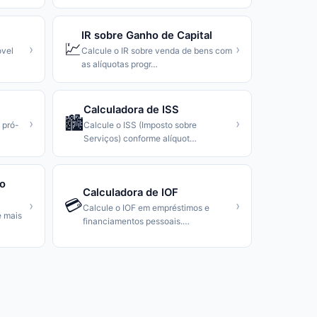
IR sobre Ganho de Capital
💹
›
›
óvel
Calcule o IR sobre venda de bens com
as alíquotas progr
…
Calculadora de ISS
🏙️
›
›
 pró-
Calcule o ISS (Imposto sobre
Serviços) conforme alíquot
…
ro
Calculadora de IOF
💳
›
›
Calcule o IOF em empréstimos e
é mais
financiamentos pessoais.
…