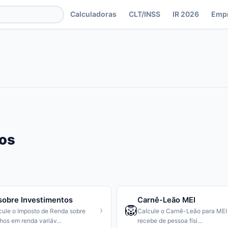
Calculadoras
CLT/INSS
IR 2026
Emp
os
sobre Investimentos
Carnê-Leão MEI
🦁
›
cule o Imposto de Renda sobre
Calcule o Carnê-Leão para MEI
hos em renda variáv
…
recebe de pessoa físi
…