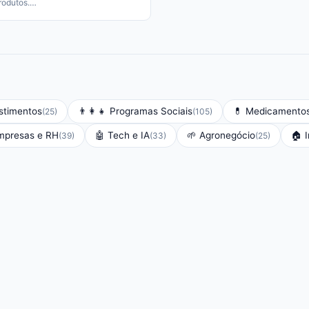
rodutos.
…
stimentos
👨‍👩‍👧
Programas Sociais
💊
Medicamento
(
25
)
(
105
)
mpresas e RH
🤖
Tech e IA
🌱
Agronegócio
🏠
(
39
)
(
33
)
(
25
)