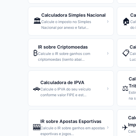
Calculadora Simples Nacional
Ca
🏛️
🏠
›
Calcule o imposto no Simples
Cal
Nacional por anexo e fatur
…
do 
IR sobre Criptomoedas
Ca
₿
📋
›
Calcule o IR sobre ganhos com
Cal
criptomoedas (isento abai
…
Luc
Cal
Calculadora de IPVA
Tri
🚗
⚖️
›
Calcule o IPVA do seu veículo
Esti
conforme valor FIPE e est
…
na s
Cal
IR sobre Apostas Esportivas
Imp
🎰
✈️
›
Calcule o IR sobre ganhos em apostas
Calc
esportivas e jogos
…