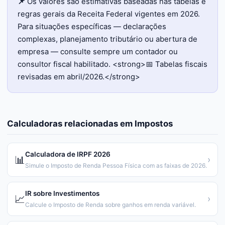
📌
Os valores são estimativas baseadas nas tabelas e
regras gerais da Receita Federal vigentes em 2026.
Para situações específicas — declarações
complexas, planejamento tributário ou abertura de
empresa — consulte sempre um contador ou
consultor fiscal habilitado. <strong>📅 Tabelas fiscais
revisadas em abril/2026.</strong>
Calculadoras relacionadas em
Impostos
Calculadora de IRPF 2026
📊
›
Simule o Imposto de Renda Pessoa Física com as faixas de 2026.
IR sobre Investimentos
📈
›
Calcule o Imposto de Renda sobre ganhos em renda variável.