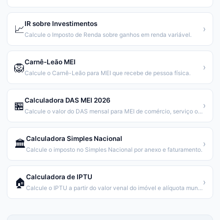
IR sobre Investimentos
📈
›
Calcule o Imposto de Renda sobre ganhos em renda variável.
Carnê-Leão MEI
🦁
›
Calcule o Carnê-Leão para MEI que recebe de pessoa física.
Calculadora DAS MEI 2026
🏪
›
Calcule o valor do DAS mensal para MEI de comércio, serviço ou ambos.
Calculadora Simples Nacional
🏛️
›
Calcule o imposto no Simples Nacional por anexo e faturamento.
Calculadora de IPTU
🏠
›
Calcule o IPTU a partir do valor venal do imóvel e alíquota municipal.