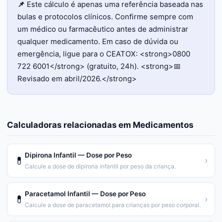
📌
Este cálculo é apenas uma referência baseada nas
bulas e protocolos clínicos. Confirme sempre com
um médico ou farmacêutico antes de administrar
qualquer medicamento. Em caso de dúvida ou
emergência, ligue para o CEATOX: <strong>0800
722 6001</strong> (gratuito, 24h). <strong>📅
Revisado em abril/2026.</strong>
Calculadoras relacionadas em
Medicamentos
Dipirona Infantil — Dose por Peso
💊
›
Calcule a dose de dipirona infantil por peso da criança.
Paracetamol Infantil — Dose por Peso
💊
›
Calcule a dose de paracetamol para crianças por peso corporal.