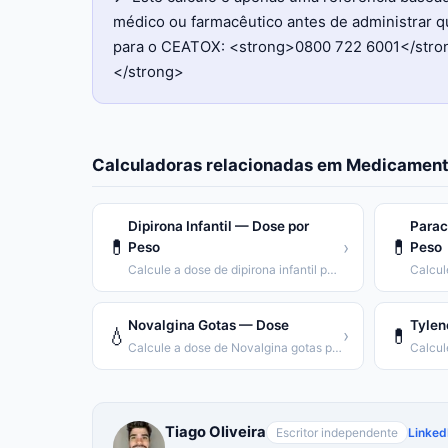
médico ou farmacêutico antes de administrar 
para o CEATOX: <strong>0800 722 6001</strong
</strong>
Calculadoras relacionadas em
Medicament
Dipirona Infantil — Dose por
Parac
💊
💊
›
Peso
Peso
Calcule a dose de dipirona infantil por peso da criança.
Novalgina Gotas — Dose
Tylen
💧
💊
›
Calcule a dose de Novalgina gotas por peso.
Tiago Oliveira
Escritor independente
Linked