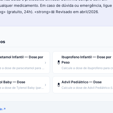
qualquer medicamento. Em caso de dúvida ou emergência, ligue
> (gratuito, 24h). <strong>📅 Revisado em abril/2026.
os
etamol Infantil — Dose por
Ibuprofeno Infantil — Dose por
💊
›
Peso
Calcule a dose de paracetamol para crianças por peso corporal.
ol Baby — Dose
Advil Pediátrico — Dose
💊
›
Calcule a dose de Tylenol Baby (paracetamol 100mg/mL).
Calcule a dose de
In ↗