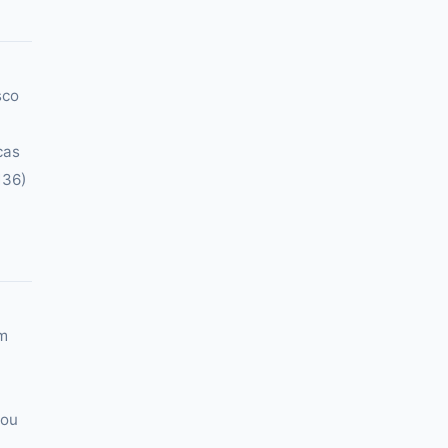
sco
cas
136)
Em
 ou