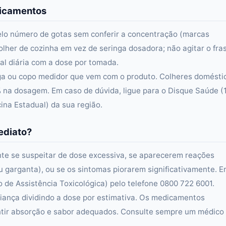
dicamentos
elo número de gotas sem conferir a concentração (marcas
olher de cozinha em vez de seringa dosadora; não agitar o fra
al diária com a dose por tomada.
ga ou copo medidor que vem com o produto. Colheres domésti
 na dosagem. Em caso de dúvida, ligue para o Disque Saúde (
na Estadual) da sua região.
ediato?
e se suspeitar de dose excessiva, se aparecerem reações
e ou garganta), ou se os sintomas piorarem significativamente. 
 de Assistência Toxicológica) pelo telefone 0800 722 6001.
iança dividindo a dose por estimativa. Os medicamentos
antir absorção e sabor adequados. Consulte sempre um médico