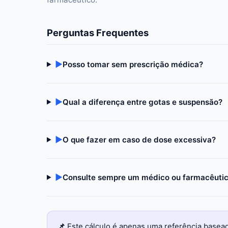
Perguntas Frequentes
▶
Posso tomar sem prescrição médica?
▶
Qual a diferença entre gotas e suspensão?
▶
O que fazer em caso de dose excessiva?
▶
Consulte sempre um médico ou farmacêuti
📌
Este cálculo é apenas uma referência basea