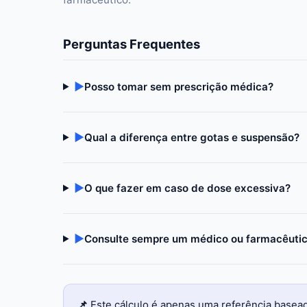
Perguntas Frequentes
▶
Posso tomar sem prescrição médica?
▶
Qual a diferença entre gotas e suspensão?
▶
O que fazer em caso de dose excessiva?
▶
Consulte sempre um médico ou farmacêuti
📌
Este cálculo é apenas uma referência basea