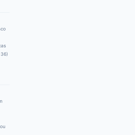
sco
cas
136)
Em
 ou