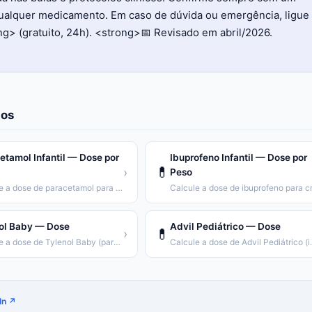
qualquer medicamento. Em caso de dúvida ou emergência, ligue
> (gratuito, 24h). <strong>📅 Revisado em abril/2026.
os
etamol Infantil — Dose por
Ibuprofeno Infantil — Dose por
💊
›
Peso
Calcule a dose de paracetamol para crianças por peso corporal.
ol Baby — Dose
Advil Pediátrico — Dose
💊
›
Calcule a dose de Tylenol Baby (paracetamol 100mg/mL).
Calcule a dose de
In ↗