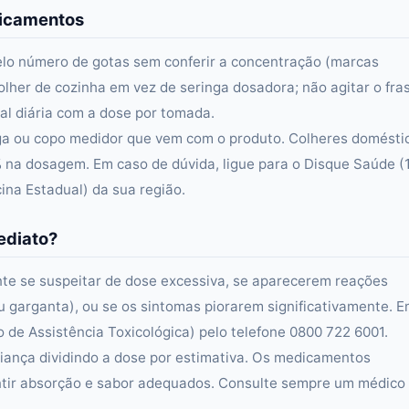
dicamentos
elo número de gotas sem conferir a concentração (marcas
olher de cozinha em vez de seringa dosadora; não agitar o fra
al diária com a dose por tomada.
ga ou copo medidor que vem com o produto. Colheres domésti
 na dosagem. Em caso de dúvida, ligue para o Disque Saúde (
na Estadual) da sua região.
ediato?
e se suspeitar de dose excessiva, se aparecerem reações
e ou garganta), ou se os sintomas piorarem significativamente. 
 de Assistência Toxicológica) pelo telefone 0800 722 6001.
iança dividindo a dose por estimativa. Os medicamentos
antir absorção e sabor adequados. Consulte sempre um médico