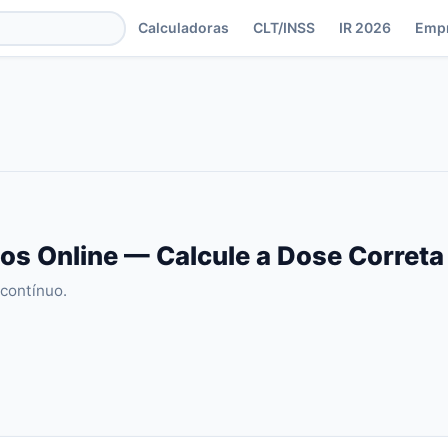
Calculadoras
CLT/INSS
IR 2026
Emp
s Online — Calcule a Dose Corret
contínuo.