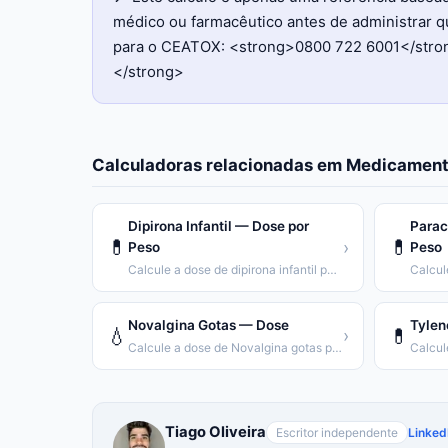
médico ou farmacêutico antes de administrar 
para o CEATOX: <strong>0800 722 6001</strong
</strong>
Calculadoras relacionadas em
Medicament
Dipirona Infantil — Dose por
Parac
💊
💊
›
Peso
Peso
Calcule a dose de dipirona infantil por peso da criança.
Novalgina Gotas — Dose
Tylen
💧
💊
›
Calcule a dose de Novalgina gotas por peso.
Tiago Oliveira
Escritor independente
Linked