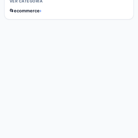
VER CATEGORIA
📂
ecommerce
›