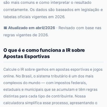
são mais comuns e como interpretar o resultado
corretamente. Os dados são baseados em legislação e
tabelas oficiais vigentes em 2026.
📅 Atualizado em abril/2026
· Revisado com base nas
regras vigentes de 2026.
O que é e como funciona a IR sobre
Apostas Esportivas
Calcule o IR sobre ganhos em apostas esportivas e jogos
online. No Brasil, o sistema tributário é um dos mais
complexos do mundo — com impostos federais,
estaduais e municipais que se acumulam e têm regras
distintas para cada tipo de contribuinte. Nossa
calculadora simplifica esse processo, apresentando o