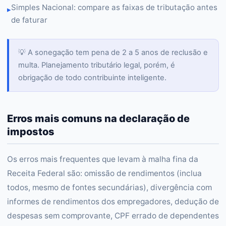
Simples Nacional: compare as faixas de tributação antes
▸
de faturar
💡 A sonegação tem pena de 2 a 5 anos de reclusão e
multa. Planejamento tributário legal, porém, é
obrigação de todo contribuinte inteligente.
Erros mais comuns na declaração de
impostos
Os erros mais frequentes que levam à malha fina da
Receita Federal são: omissão de rendimentos (inclua
todos, mesmo de fontes secundárias), divergência com
informes de rendimentos dos empregadores, dedução de
despesas sem comprovante, CPF errado de dependentes