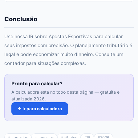
Conclusão
Use nossa IR sobre Apostas Esportivas para calcular
seus impostos com precisão. O planejamento tributário é
legal e pode economizar muito dinheiro. Consulte um
contador para situações complexas.
Pronto para calcular?
A calculadora está no topo desta página — gratuita e
atualizada 2026.
↑ Ir para calculadora
#
ir apostas
#
impostos
#
tributos
#
IR
#
2026