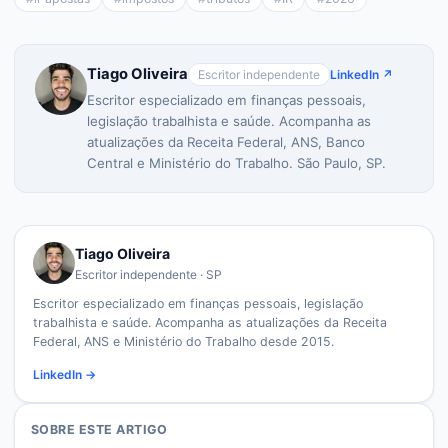
Tiago Oliveira
Escritor independente
LinkedIn ↗
Escritor especializado em finanças pessoais,
legislação trabalhista e saúde. Acompanha as
atualizações da Receita Federal, ANS, Banco
Central e Ministério do Trabalho. São Paulo, SP.
Tiago Oliveira
Escritor independente · SP
Escritor especializado em finanças pessoais, legislação
trabalhista e saúde. Acompanha as atualizações da Receita
Federal, ANS e Ministério do Trabalho desde 2015.
LinkedIn →
SOBRE ESTE ARTIGO