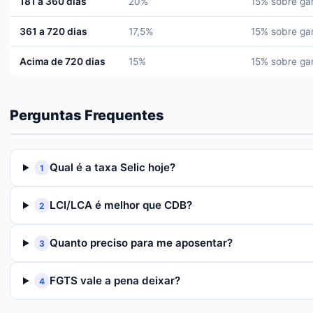
181 a 360 dias
20%
15% sobre ga
361 a 720 dias
17,5%
15% sobre ga
Acima de 720 dias
15%
15% sobre ga
Perguntas Frequentes
Qual é a taxa Selic hoje?
1
LCI/LCA é melhor que CDB?
2
Quanto preciso para me aposentar?
3
FGTS vale a pena deixar?
4