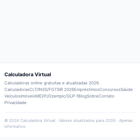
Calculadora Virtual
Calculadoras online gratuitas e atualizadas 2026.
Calculadoras
CLT/INSS/FGTS
IR 2026
Empréstimos
Concursos
Saúde
Veículos
Imóveis
MEI/PJ
Ozempic/GLP-1
Blog
Sobre
Contato
Privacidade
©
2026
Calculadora Virtual · Valores atualizados para 2026 · Apenas
informativo