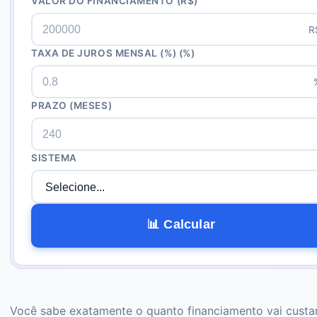
VALOR DO FINANCIAMENTO
(R$)
R
TAXA DE JUROS MENSAL (%)
(%)
PRAZO (MESES)
SISTEMA
📊 Calcular
Você sabe exatamente o quanto financiamento vai custa