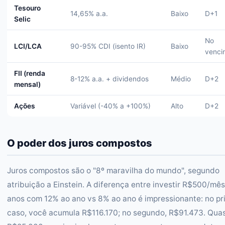
Tesouro
14,65% a.a.
Baixo
D+1
Selic
No
LCI/LCA
90-95% CDI (isento IR)
Baixo
venci
FII (renda
8-12% a.a. + dividendos
Médio
D+2
mensal)
Ações
Variável (-40% a +100%)
Alto
D+2
O poder dos juros compostos
Juros compostos são o "8º maravilha do mundo", segundo
atribuição a Einstein. A diferença entre investir R$500/mês
anos com 12% ao ano vs 8% ao ano é impressionante: no pr
caso, você acumula R$116.170; no segundo, R$91.473. Qua