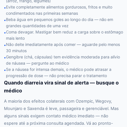
(arroz, frango, legumes)
Evite completamente alimentos gordurosos, fritos e muito
•
condimentados nas primeiras semanas
Beba água em pequenos goles ao longo do dia — não em
•
grandes quantidades de uma vez
Coma devagar. Mastigar bem reduz a carga sobre o estômago
•
mais lento
Não deite imediatamente após comer — aguarde pelo menos
•
30 minutos
Gengibre (chá, cápsulas) tem evidência moderada para alívio
•
de náusea — pergunte ao médico
Se a náusea for intensa demais, o médico pode atrasar a
•
progressão de dose — não precisa parar o tratamento
Quando diarreia vira sinal de alerta — busque o
médico
A maioria dos efeitos colaterais com Ozempic, Wegovy,
Mounjaro e Saxenda é leve, passageira e gerenciável. Mas
alguns sinais exigem contato médico imediato — não
espere até a próxima consulta agendada. Vá ao pronto-