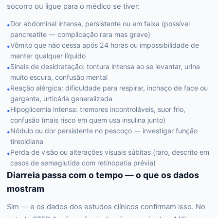
socorro ou ligue para o médico se tiver:
Dor abdominal intensa, persistente ou em faixa (possível
•
pancreatite — complicação rara mas grave)
Vômito que não cessa após 24 horas ou impossibilidade de
•
manter qualquer líquido
Sinais de desidratação: tontura intensa ao se levantar, urina
•
muito escura, confusão mental
Reação alérgica: dificuldade para respirar, inchaço de face ou
•
garganta, urticária generalizada
Hipoglicemia intensa: tremores incontroláveis, suor frio,
•
confusão (mais risco em quem usa insulina junto)
Nódulo ou dor persistente no pescoço — investigar função
•
tireoidiana
Perda de visão ou alterações visuais súbitas (raro, descrito em
•
casos de semaglutida com retinopatia prévia)
Diarreia passa com o tempo — o que os dados
mostram
Sim — e os dados dos estudos clínicos confirmam isso. No