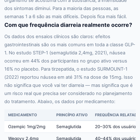
organismo se acostuma com a substância, a intensidade
dos sintomas diminui. Para a maioria das pessoas, as
semanas 1 a 6 são as mais difíceis. Depois fica mais fácil.
Com que frequência diarreia realmente ocorre?
Os dados dos ensaios clínicos são claros: efeitos
gastrointestinais são os mais comuns em toda a classe GLP-
1. No estudo STEP-1 (semaglutida 2,4mg, 2021), náusea
ocorreu em 44% dos participantes no grupo ativo versus
16% no placebo. Para tirzepatida, o estudo SURMOUNT-1
(2022) reportou náusea em até 31% na dose de 15mg. Isso
não significa que você vai ter diarreia — mas significa que é
um risco real que precisa ser considerado no planejamento
do tratamento. Abaixo, os dados por medicamento:
MEDICAMENTO
PRINCÍPIO ATIVO
FREQUÊNCIA RELATADA
Ozempic 1mg/2mg
Semaglutida
20–30% dos usuários
Wegovy 2,4mg
Semaglutida
40–44% dos usuários