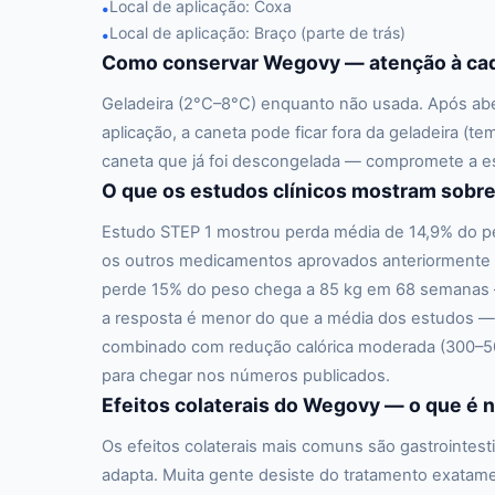
Local de aplicação: Coxa
•
Local de aplicação: Braço (parte de trás)
•
Como conservar Wegovy — atenção à cade
Geladeira (2°C–8°C) enquanto não usada. Após abe
aplicação, a caneta pode ficar fora da geladeira (t
caneta que já foi descongelada — compromete a esta
O que os estudos clínicos mostram sob
Estudo STEP 1 mostrou perda média de 14,9% do p
os outros medicamentos aprovados anteriormente p
perde 15% do peso chega a 85 kg em 68 semanas —
a resposta é menor do que a média dos estudos —
combinado com redução calórica moderada (300–500 k
para chegar nos números publicados.
Efeitos colaterais do Wegovy — o que é n
Os efeitos colaterais mais comuns são gastrointes
adapta. Muita gente desiste do tratamento exatamen