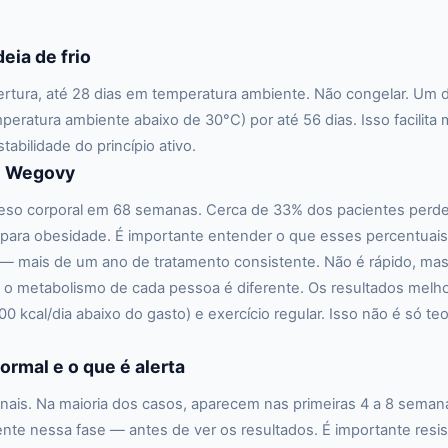
ia de frio
rtura, até 28 dias em temperatura ambiente. Não congelar. Um d
emperatura ambiente abaixo de 30°C) por até 56 dias. Isso facili
bilidade do princípio ativo.
re Wegovy
eso corporal em 68 semanas. Cerca de 33% dos pacientes perder
ara obesidade. É importante entender o que esses percentuais 
 mais de um ano de tratamento consistente. Não é rápido, mas 
 o metabolismo de cada pessoa é diferente. Os resultados me
cal/dia abaixo do gasto) e exercício regular. Isso não é só teor
ormal e o que é alerta
tinais. Na maioria dos casos, aparecem nas primeiras 4 a 8 sem
te nessa fase — antes de ver os resultados. É importante resist