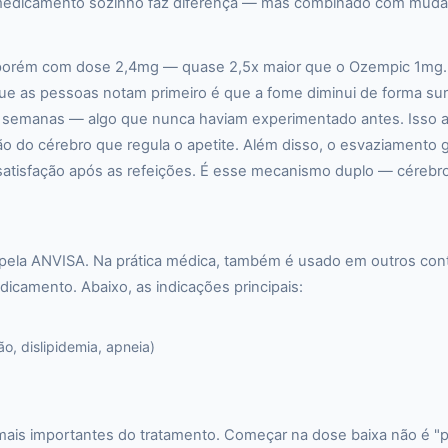
O medicamento sozinho faz diferença — mas combinado com mudanç
orém com dose 2,4mg — quase 2,5x maior que o Ozempic 1mg. A
 que as pessoas notam primeiro é que a fome diminui de forma 
semanas — algo que nunca haviam experimentado antes. Isso a
o do cérebro que regula o apetite. Além disso, o esvaziamento gá
tisfação após as refeições. É esse mecanismo duplo — cérebro
 pela ANVISA. Na prática médica, também é usado em outros con
dicamento. Abaixo, as indicações principais:
, dislipidemia, apneia)
mais importantes do tratamento. Começar na dose baixa não é "