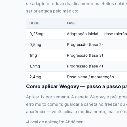
se adapte e reduza drasticamente os efeitos colat
ser orientada pelo médico:
DOSE
FASE
0,25mg
Adaptação inicial — dose tolerân
0,5mg
Progressão (fase 2)
1mg
Progressão (fase 3)
1,7mg
Progressão (fase 4)
2,4mg
Dose plena / manutenção
Como aplicar Wegovy — passo a passo pa
Aplicar 1x por semana. A caneta Wegovy é pré-pree
erro muito comum: guardar a caneta no freezer ou 
aparência — você aplica o medicamento, mas ele nã
Local de aplicação: Abdômen
•