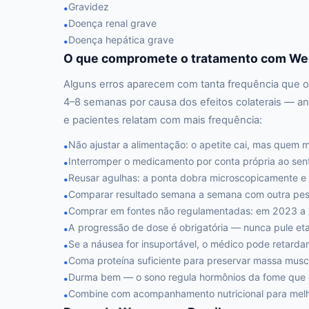
Gravidez
•
Doença renal grave
•
Doença hepática grave
•
O que compromete o tratamento com We
Alguns erros aparecem com tanta frequência que o
4–8 semanas por causa dos efeitos colaterais — an
e pacientes relatam com mais frequência:
Não ajustar a alimentação: o apetite cai, mas quem 
•
Interromper o medicamento por conta própria ao senti
•
Reusar agulhas: a ponta dobra microscopicamente e 
•
Comparar resultado semana a semana com outra pess
•
Comprar em fontes não regulamentadas: em 2023 a A
•
A progressão de dose é obrigatória — nunca pule et
•
Se a náusea for insuportável, o médico pode retarda
•
Coma proteína suficiente para preservar massa musc
•
Durma bem — o sono regula hormônios da fome qu
•
Combine com acompanhamento nutricional para melh
•