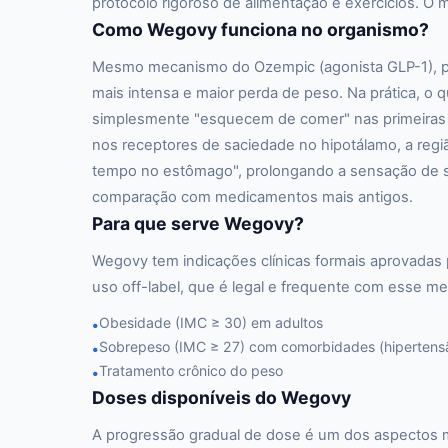
protocolo rigoroso de alimentação e exercícios. 
Como Wegovy funciona no organismo?
Mesmo mecanismo do Ozempic (agonista GLP-1), p
mais intensa e maior perda de peso. Na prática, o
simplesmente "esquecem de comer" nas primeiras 
nos receptores de saciedade no hipotálamo, a regiã
tempo no estômago", prolongando a sensação de sa
comparação com medicamentos mais antigos.
Para que serve Wegovy?
Wegovy tem indicações clínicas formais aprovadas
uso off-label, que é legal e frequente com esse me
Obesidade (IMC ≥ 30) em adultos
•
Sobrepeso (IMC ≥ 27) com comorbidades (hipertensão
•
Tratamento crônico do peso
•
Doses disponíveis do Wegovy
A progressão gradual de dose é um dos aspectos 