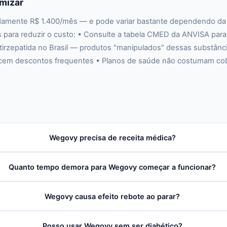
mizar
amente R$ 1.400/mês — e pode variar bastante dependendo da do
as para reduzir o custo: • Consulte a tabela CMED da ANVISA para
rzepatida no Brasil — produtos "manipulados" dessas substância
recem descontos frequentes • Planos de saúde não costumam co
Wegovy precisa de receita médica?
Quanto tempo demora para Wegovy começar a funcionar?
Wegovy causa efeito rebote ao parar?
Posso usar Wegovy sem ser diabético?