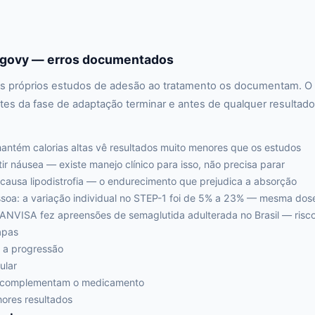
govy — erros documentados
s próprios estudos de adesão ao tratamento os documentam. O ma
tes da fase de adaptação terminar e antes de qualquer resultad
mantém calorias altas vê resultados muito menores que os estudos
r náusea — existe manejo clínico para isso, não precisa parar
causa lipodistrofia — o endurecimento que prejudica a absorção
oa: a variação individual no STEP-1 foi de 5% a 23% — mesma dose
NVISA fez apreensões de semaglutida adulterada no Brasil — risco
apas
r a progressão
ular
e complementam o medicamento
ores resultados