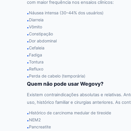
com maior frequência nos ensaios clínicos:
Náusea intensa (30–44% dos usuários)
•
Diarreia
•
Vômito
•
Constipação
•
Dor abdominal
•
Cefaleia
•
Fadiga
•
Tontura
•
Refluxo
•
Perda de cabelo (temporária)
•
Quem não pode usar Wegovy?
Existem contraindicações absolutas e relativas. An
uso, histórico familiar e cirurgias anteriores. As co
Histórico de carcinoma medular de tireoide
•
NEM2
•
Pancreatite
•