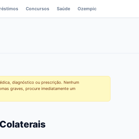
réstimos
Concursos
Saúde
Ozempic
médica, diagnóstico ou prescrição. Nenhum
tomas graves, procure imediatamente um
Colaterais