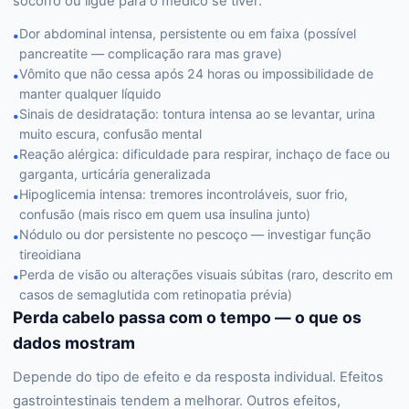
socorro ou ligue para o médico se tiver:
Dor abdominal intensa, persistente ou em faixa (possível
•
pancreatite — complicação rara mas grave)
Vômito que não cessa após 24 horas ou impossibilidade de
•
manter qualquer líquido
Sinais de desidratação: tontura intensa ao se levantar, urina
•
muito escura, confusão mental
Reação alérgica: dificuldade para respirar, inchaço de face ou
•
garganta, urticária generalizada
Hipoglicemia intensa: tremores incontroláveis, suor frio,
•
confusão (mais risco em quem usa insulina junto)
Nódulo ou dor persistente no pescoço — investigar função
•
tireoidiana
Perda de visão ou alterações visuais súbitas (raro, descrito em
•
casos de semaglutida com retinopatia prévia)
Perda cabelo passa com o tempo — o que os
dados mostram
Depende do tipo de efeito e da resposta individual. Efeitos
gastrointestinais tendem a melhorar. Outros efeitos,