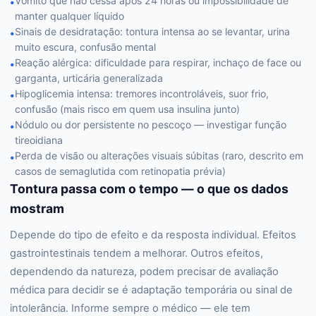
Vômito que não cessa após 24 horas ou impossibilidade de
•
manter qualquer líquido
Sinais de desidratação: tontura intensa ao se levantar, urina
•
muito escura, confusão mental
Reação alérgica: dificuldade para respirar, inchaço de face ou
•
garganta, urticária generalizada
Hipoglicemia intensa: tremores incontroláveis, suor frio,
•
confusão (mais risco em quem usa insulina junto)
Nódulo ou dor persistente no pescoço — investigar função
•
tireoidiana
Perda de visão ou alterações visuais súbitas (raro, descrito em
•
casos de semaglutida com retinopatia prévia)
Tontura passa com o tempo — o que os dados
mostram
Depende do tipo de efeito e da resposta individual. Efeitos
gastrointestinais tendem a melhorar. Outros efeitos,
dependendo da natureza, podem precisar de avaliação
médica para decidir se é adaptação temporária ou sinal de
intolerância. Informe sempre o médico — ele tem