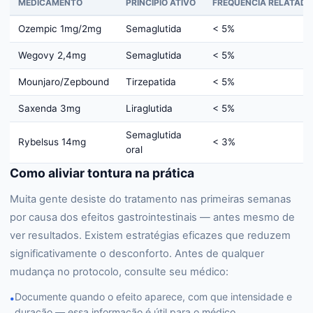
MEDICAMENTO
PRINCÍPIO ATIVO
FREQUÊNCIA RELATADA
Ozempic 1mg/2mg
Semaglutida
< 5%
Wegovy 2,4mg
Semaglutida
< 5%
Mounjaro/Zepbound
Tirzepatida
< 5%
Saxenda 3mg
Liraglutida
< 5%
Semaglutida
Rybelsus 14mg
< 3%
oral
Como aliviar tontura na prática
Muita gente desiste do tratamento nas primeiras semanas
por causa dos efeitos gastrointestinais — antes mesmo de
ver resultados. Existem estratégias eficazes que reduzem
significativamente o desconforto. Antes de qualquer
mudança no protocolo, consulte seu médico:
Documente quando o efeito aparece, com que intensidade e
•
duração — essa informação é útil para o médico