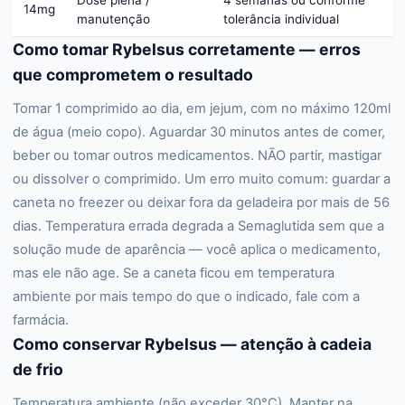
Dose plena /
4 semanas ou conforme
14mg
manutenção
tolerância individual
Como tomar Rybelsus corretamente — erros
que comprometem o resultado
Tomar 1 comprimido ao dia, em jejum, com no máximo 120ml
de água (meio copo). Aguardar 30 minutos antes de comer,
beber ou tomar outros medicamentos. NÃO partir, mastigar
ou dissolver o comprimido. Um erro muito comum: guardar a
caneta no freezer ou deixar fora da geladeira por mais de 56
dias. Temperatura errada degrada a Semaglutida sem que a
solução mude de aparência — você aplica o medicamento,
mas ele não age. Se a caneta ficou em temperatura
ambiente por mais tempo do que o indicado, fale com a
farmácia.
Como conservar Rybelsus — atenção à cadeia
de frio
Temperatura ambiente (não exceder 30°C). Manter na