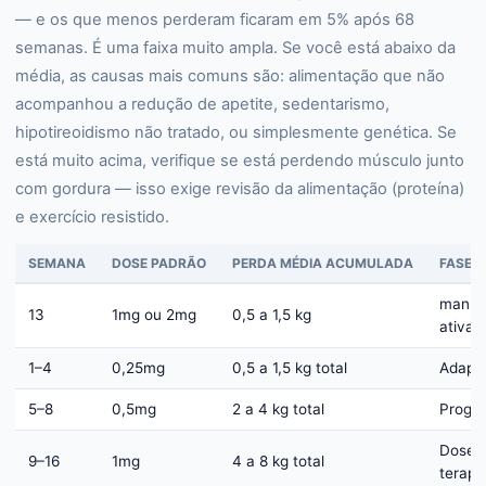
— e os que menos perderam ficaram em 5% após 68
semanas. É uma faixa muito ampla. Se você está abaixo da
média, as causas mais comuns são: alimentação que não
acompanhou a redução de apetite, sedentarismo,
hipotireoidismo não tratado, ou simplesmente genética. Se
está muito acima, verifique se está perdendo músculo junto
com gordura — isso exige revisão da alimentação (proteína)
e exercício resistido.
SEMANA
DOSE PADRÃO
PERDA MÉDIA ACUMULADA
FASE
manut
13
1mg ou 2mg
0,5 a 1,5 kg
ativa
1–4
0,25mg
0,5 a 1,5 kg total
Adapt
5–8
0,5mg
2 a 4 kg total
Progr
Dose
9–16
1mg
4 a 8 kg total
terapê