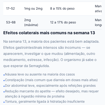
Manut
17–52
1mg ou 2mg
8 a 15% do peso
ativa
2mg
Manut
53–68
12 a 17% do peso
(máxima)
longo 
Efeitos colaterais mais comuns na semana 13
Na semana 13, a maioria dos pacientes está bem adaptada.
Efeitos gastrointestinais intensos são incomuns — se
aparecerem, investigar o que mudou (alimentação, outro
medicamento, estresse, infecção). O organismo já sabe o
que esperar da Semaglutida.
Náusea leve ou ausente na maioria dos casos
•
Constipação (mais comum que diarreia em doses mais altas)
•
Dor abdominal leve, especialmente após refeições grandes
•
Redução marcante do apetite — efeito desejado, mas requer
•
atenção à ingestão mínima de proteína
Tontura, geralmente ligada à hidratação insuficiente
•