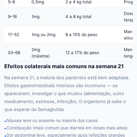
5–8
0,5mg
2 a 4 kg total
Progr
Dose
9–16
1mg
4 a 8 kg total
terapê
Manut
17–52
1mg ou 2mg
8 a 15% do peso
ativa
2mg
Manut
53–68
12 a 17% do peso
(máxima)
longo 
Efeitos colaterais mais comuns na semana 21
Na semana 21, a maioria dos pacientes está bem adaptada.
Efeitos gastrointestinais intensos são incomuns — se
aparecerem, investigar o que mudou (alimentação, outro
medicamento, estresse, infecção). O organismo já sabe o
que esperar da Semaglutida.
Náusea leve ou ausente na maioria dos casos
•
Constipação (mais comum que diarreia em doses mais altas)
•
Dor abdominal leve, especialmente após refeições grandes
•