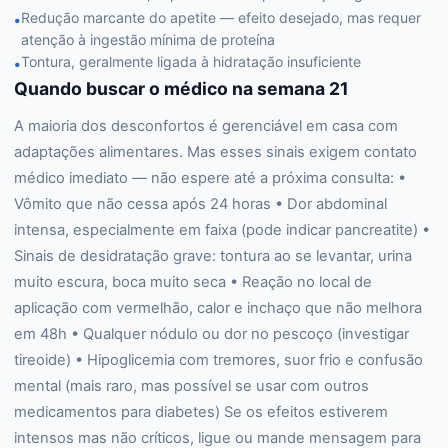
Redução marcante do apetite — efeito desejado, mas requer
•
atenção à ingestão mínima de proteína
Tontura, geralmente ligada à hidratação insuficiente
•
Quando buscar o médico na semana 21
A maioria dos desconfortos é gerenciável em casa com
adaptações alimentares. Mas esses sinais exigem contato
médico imediato — não espere até a próxima consulta: •
Vômito que não cessa após 24 horas • Dor abdominal
intensa, especialmente em faixa (pode indicar pancreatite) •
Sinais de desidratação grave: tontura ao se levantar, urina
muito escura, boca muito seca • Reação no local de
aplicação com vermelhão, calor e inchaço que não melhora
em 48h • Qualquer nódulo ou dor no pescoço (investigar
tireoide) • Hipoglicemia com tremores, suor frio e confusão
mental (mais raro, mas possível se usar com outros
medicamentos para diabetes) Se os efeitos estiverem
intensos mas não críticos, ligue ou mande mensagem para