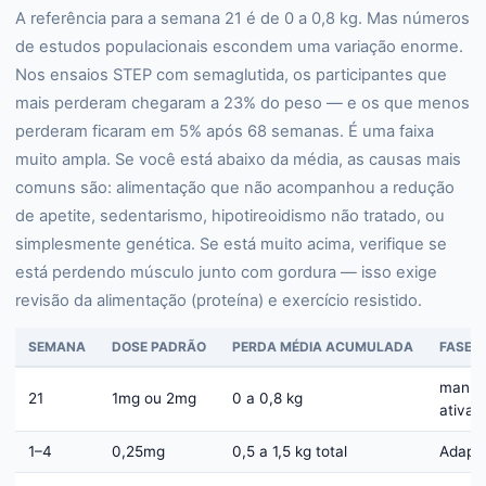
A referência para a semana 21 é de 0 a 0,8 kg. Mas números
de estudos populacionais escondem uma variação enorme.
Nos ensaios STEP com semaglutida, os participantes que
mais perderam chegaram a 23% do peso — e os que menos
perderam ficaram em 5% após 68 semanas. É uma faixa
muito ampla. Se você está abaixo da média, as causas mais
comuns são: alimentação que não acompanhou a redução
de apetite, sedentarismo, hipotireoidismo não tratado, ou
simplesmente genética. Se está muito acima, verifique se
está perdendo músculo junto com gordura — isso exige
revisão da alimentação (proteína) e exercício resistido.
SEMANA
DOSE PADRÃO
PERDA MÉDIA ACUMULADA
FASE
manut
21
1mg ou 2mg
0 a 0,8 kg
ativa
1–4
0,25mg
0,5 a 1,5 kg total
Adapt