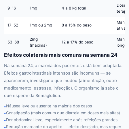
Dose
9–16
1mg
4 a 8 kg total
terapê
Manut
17–52
1mg ou 2mg
8 a 15% do peso
ativa
2mg
Manut
53–68
12 a 17% do peso
(máxima)
longo 
Efeitos colaterais mais comuns na semana 24
Na semana 24, a maioria dos pacientes está bem adaptada.
Efeitos gastrointestinais intensos são incomuns — se
aparecerem, investigar o que mudou (alimentação, outro
medicamento, estresse, infecção). O organismo já sabe o
que esperar da Semaglutida.
Náusea leve ou ausente na maioria dos casos
•
Constipação (mais comum que diarreia em doses mais altas)
•
Dor abdominal leve, especialmente após refeições grandes
•
Redução marcante do apetite — efeito desejado, mas requer
•