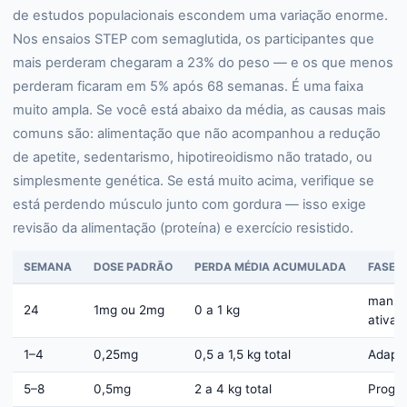
de estudos populacionais escondem uma variação enorme.
Nos ensaios STEP com semaglutida, os participantes que
mais perderam chegaram a 23% do peso — e os que menos
perderam ficaram em 5% após 68 semanas. É uma faixa
muito ampla. Se você está abaixo da média, as causas mais
comuns são: alimentação que não acompanhou a redução
de apetite, sedentarismo, hipotireoidismo não tratado, ou
simplesmente genética. Se está muito acima, verifique se
está perdendo músculo junto com gordura — isso exige
revisão da alimentação (proteína) e exercício resistido.
SEMANA
DOSE PADRÃO
PERDA MÉDIA ACUMULADA
FASE
manut
24
1mg ou 2mg
0 a 1 kg
ativa
1–4
0,25mg
0,5 a 1,5 kg total
Adapt
5–8
0,5mg
2 a 4 kg total
Progr