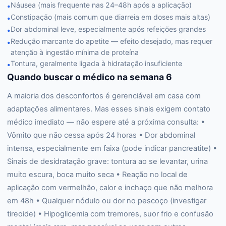
Náusea (mais frequente nas 24–48h após a aplicação)
•
Constipação (mais comum que diarreia em doses mais altas)
•
Dor abdominal leve, especialmente após refeições grandes
•
Redução marcante do apetite — efeito desejado, mas requer
•
atenção à ingestão mínima de proteína
Tontura, geralmente ligada à hidratação insuficiente
•
Quando buscar o médico na semana 6
A maioria dos desconfortos é gerenciável em casa com
adaptações alimentares. Mas esses sinais exigem contato
médico imediato — não espere até a próxima consulta: •
Vômito que não cessa após 24 horas • Dor abdominal
intensa, especialmente em faixa (pode indicar pancreatite) •
Sinais de desidratação grave: tontura ao se levantar, urina
muito escura, boca muito seca • Reação no local de
aplicação com vermelhão, calor e inchaço que não melhora
em 48h • Qualquer nódulo ou dor no pescoço (investigar
tireoide) • Hipoglicemia com tremores, suor frio e confusão