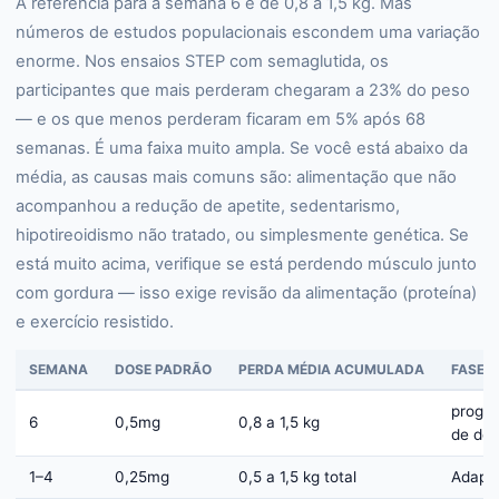
A referência para a semana 6 é de 0,8 a 1,5 kg. Mas
números de estudos populacionais escondem uma variação
enorme. Nos ensaios STEP com semaglutida, os
participantes que mais perderam chegaram a 23% do peso
— e os que menos perderam ficaram em 5% após 68
semanas. É uma faixa muito ampla. Se você está abaixo da
média, as causas mais comuns são: alimentação que não
acompanhou a redução de apetite, sedentarismo,
hipotireoidismo não tratado, ou simplesmente genética. Se
está muito acima, verifique se está perdendo músculo junto
com gordura — isso exige revisão da alimentação (proteína)
e exercício resistido.
SEMANA
DOSE PADRÃO
PERDA MÉDIA ACUMULADA
FASE
progr
6
0,5mg
0,8 a 1,5 kg
de do
1–4
0,25mg
0,5 a 1,5 kg total
Adapt