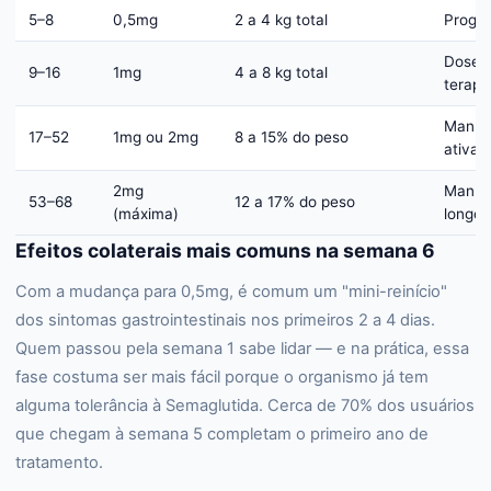
5–8
0,5mg
2 a 4 kg total
Progr
Dose
9–16
1mg
4 a 8 kg total
terapê
Manut
17–52
1mg ou 2mg
8 a 15% do peso
ativa
2mg
Manut
53–68
12 a 17% do peso
(máxima)
longo 
Efeitos colaterais mais comuns na semana 6
Com a mudança para 0,5mg, é comum um "mini-reinício"
dos sintomas gastrointestinais nos primeiros 2 a 4 dias.
Quem passou pela semana 1 sabe lidar — e na prática, essa
fase costuma ser mais fácil porque o organismo já tem
alguma tolerância à Semaglutida. Cerca de 70% dos usuários
que chegam à semana 5 completam o primeiro ano de
tratamento.