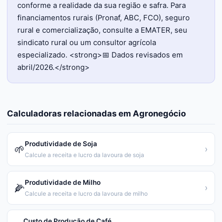
conforme a realidade da sua região e safra. Para
financiamentos rurais (Pronaf, ABC, FCO), seguro
rural e comercialização, consulte a EMATER, seu
sindicato rural ou um consultor agrícola
especializado. <strong>📅 Dados revisados em
abril/2026.</strong>
Calculadoras relacionadas em
Agronegócio
Produtividade de Soja
🌱
›
Calcule a receita e lucro da lavoura de soja
Produtividade de Milho
🌽
›
Calcule a receita e lucro da lavoura de milho
Custo de Produção de Café