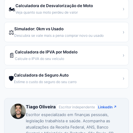
Calculadora de Desvalorização de Moto
🏍️
›
Veja quanto sua moto perdeu de valor
Simulador: 0km vs Usado
⚖️
›
Descubra se vale mais a pena comprar novo ou usado
Calculadora de IPVA por Modelo
📄
›
Calcule o IPVA do seu veículo
Calculadora de Seguro Auto
🛡️
›
Estime o custo do seguro do seu carro
Tiago Oliveira
Escritor independente
LinkedIn ↗
Escritor especializado em finanças pessoais,
legislação trabalhista e saúde. Acompanha as
atualizações da Receita Federal, ANS, Banco