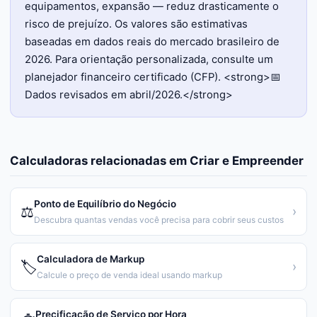
equipamentos, expansão — reduz drasticamente o
risco de prejuízo. Os valores são estimativas
baseadas em dados reais do mercado brasileiro de
2026. Para orientação personalizada, consulte um
planejador financeiro certificado (CFP). <strong>📅
Dados revisados em abril/2026.</strong>
Calculadoras relacionadas em
Criar e Empreender
Ponto de Equilíbrio do Negócio
⚖️
›
Descubra quantas vendas você precisa para cobrir seus custos
Calculadora de Markup
🏷️
›
Calcule o preço de venda ideal usando markup
Precificação de Serviço por Hora