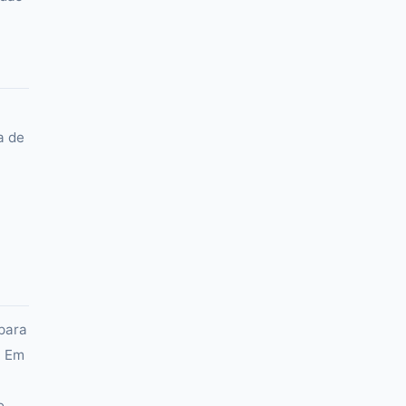
a de
para
. Em
o