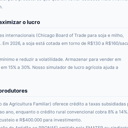
m.
ximizar o lucro
s internacionais (Chicago Board of Trade para soja e milho,
é). Em 2026, a soja está cotada em torno de R$130 a R$160/sac
mínimo e reduzir a volatilidade. Armazenar para vender em
 em 15% a 30%. Nosso simulador de lucro agrícola ajuda a
produtores
a Agricultura Familiar) oferece crédito a taxas subsidiadas 
% ao ano, enquanto o crédito rural convencional cobra 8% a 14%
 custeio e R$400.000 para investimento.
ração de Aptidão ao PRONAF) emitida pela EMATER ou sindicat