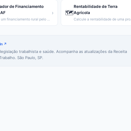
ador de Financiamento
Rentabilidade de Terra
🗺️
›
AF
Agrícola
Simule um financiamento rural pelo PRONAF
Calcule a
In ↗
 legislação trabalhista e saúde. Acompanha as atualizações da Receita
Trabalho. São Paulo, SP.