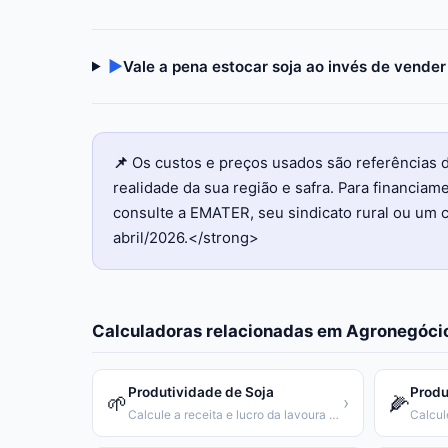
▶
Vale a pena estocar soja ao invés de vender
📌
Os custos e preços usados são referências 
realidade da sua região e safra. Para financiam
consulte a EMATER, seu sindicato rural ou um 
abril/2026.</strong>
Calculadoras relacionadas em
Agronegóci
Produtividade de Soja
Produ
🌱
🌽
›
Calcule a receita e lucro da lavoura de soja