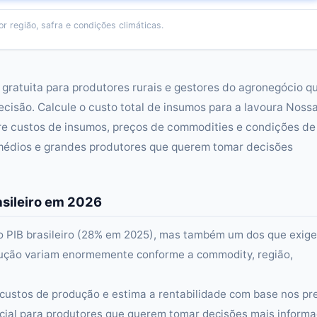
r região, safra e condições climáticas.
gratuita para produtores rurais e gestores do agronegócio q
ecisão. Calcule o custo total de insumos para a lavoura Noss
re custos de insumos, preços de commodities e condições de
s, médios e grandes produtores que querem tomar decisões
sileiro em 2026
 o PIB brasileiro (28% em 2025), mas também um dos que exig
dução variam enormemente conforme a commodity, região,
 custos de produção e estima a rentabilidade com base nos pr
cial para produtores que querem tomar decisões mais inform