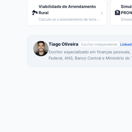
Viabilidade de Arrendamento
Simul
🏞️
🏦
›
Rural
PRON
Calcule se o arrendamento de terra é viável
Tiago Oliveira
Escritor independente
Linked
Escritor especializado em finanças pessoais,
Federal, ANS, Banco Central e Ministério do 