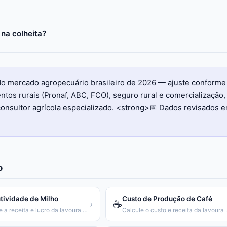
 na colheita?
do mercado agropecuário brasileiro de 2026 — ajuste conforme
entos rurais (Pronaf, ABC, FCO), seguro rural e comercialização,
consultor agrícola especializado. <strong>📅 Dados revisados 
o
tividade de Milho
Custo de Produção de Café
☕
›
Calcule a receita e lucro da lavoura de milho
Calcule o cus