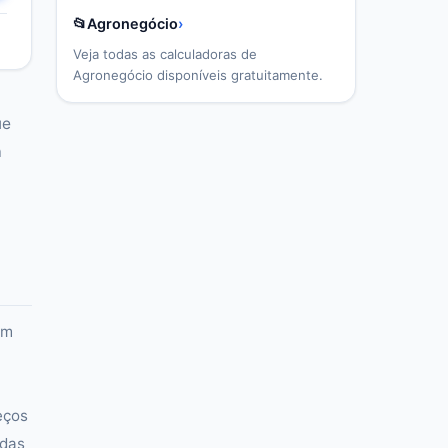
📂
Agronegócio
›
Veja todas as calculadoras de
Agronegócio
disponíveis gratuitamente.
ue
a
em
eços
adas