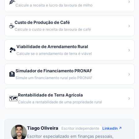
🌽
›
Calcule a receita e lucro da lavoura de milho
Custo de Produção de Café
☕
›
Calcule o custo e receita da lavoura de café
Viabilidade de Arrendamento Rural
🏞️
›
Calcule se o arrendamento de terra é viável
Simulador de Financiamento PRONAF
🏦
›
Simule um financiamento rural pelo PRONAF
Rentabilidade de Terra Agrícola
🗺️
›
Calcule a rentabilidade de uma propriedade rural
Tiago Oliveira
Escritor independente
LinkedIn ↗
Escritor especializado em finanças pessoais,