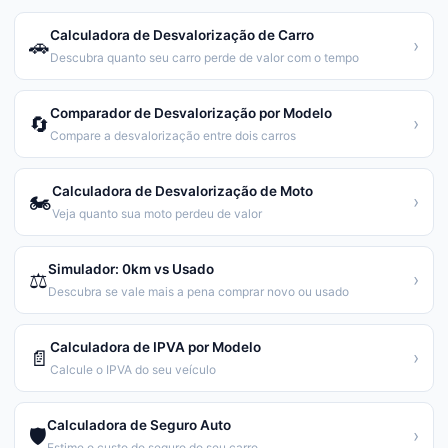
Calculadora de Desvalorização de Carro
🚗
›
Descubra quanto seu carro perde de valor com o tempo
Comparador de Desvalorização por Modelo
🔄
›
Compare a desvalorização entre dois carros
Calculadora de Desvalorização de Moto
🏍️
›
Veja quanto sua moto perdeu de valor
Simulador: 0km vs Usado
⚖️
›
Descubra se vale mais a pena comprar novo ou usado
Calculadora de IPVA por Modelo
📄
›
Calcule o IPVA do seu veículo
Calculadora de Seguro Auto
🛡️
›
Estime o custo do seguro do seu carro