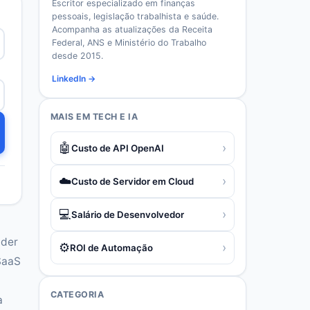
Escritor especializado em finanças
pessoais, legislação trabalhista e saúde.
Acompanha as atualizações da Receita
Federal, ANS e Ministério do Trabalho
desde 2015.
LinkedIn →
MAIS EM
TECH E IA
🤖
›
Custo de API OpenAI
☁️
›
Custo de Servidor em Cloud
💻
›
Salário de Desenvolvedor
nder
⚙️
›
ROI de Automação
 SaaS
CATEGORIA
a