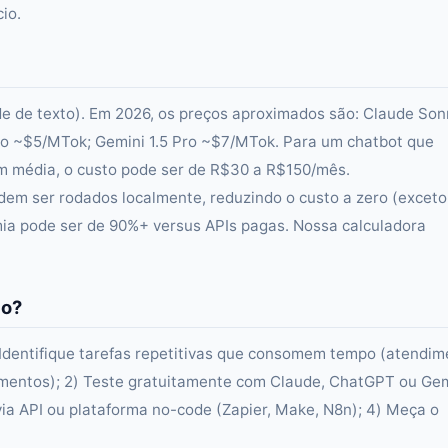
io.
ade de texto). Em 2026, os preços aproximados são: Claude Son
o ~$5/MTok; Gemini 1.5 Pro ~$7/MTok. Para um chatbot que
m média, o custo pode ser de R$30 a R$150/mês.
em ser rodados localmente, reduzindo o custo a zero (exceto
mia pode ser de 90%+ versus APIs pagas. Nossa calculadora
io?
 Identifique tarefas repetitivas que consomem tempo (atendim
mentos); 2) Teste gratuitamente com Claude, ChatGPT ou Gem
via API ou plataforma no-code (Zapier, Make, N8n); 4) Meça o