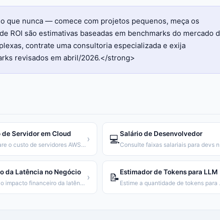
l do que nunca — comece com projetos pequenos, meça os
es de ROI são estimativas baseadas em benchmarks do mercado 
exas, contrate uma consultoria especializada e exija
rks revisados em abril/2026.</strong>
 de Servidor em Cloud
Salário de Desenvolvedor
💻
›
Compare o custo de servidores AWS, GCP e Azure
Consu
o da Latência no Negócio
Estimador de Tokens para LLM
📝
›
Calcule o impacto financeiro da latência de uma API
Estime a q