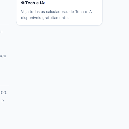
📂
Tech e IA
›
Veja todas as calculadoras de
Tech e IA
disponíveis gratuitamente.
er
 seu
100.
 é