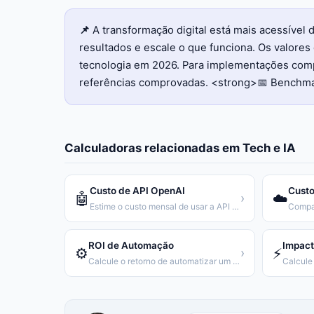
📌
A transformação digital está mais acessíve
resultados e escale o que funciona. Os valor
tecnologia em 2026. Para implementações compl
referências comprovadas. <strong>📅 Benchma
Calculadoras relacionadas em
Tech e IA
Custo de API OpenAI
Custo
🤖
☁️
›
Estime o custo mensal de usar a API da OpenAI
ROI de Automação
Impact
⚙️
⚡
›
Calcule o retorno de automatizar um processo repetitivo