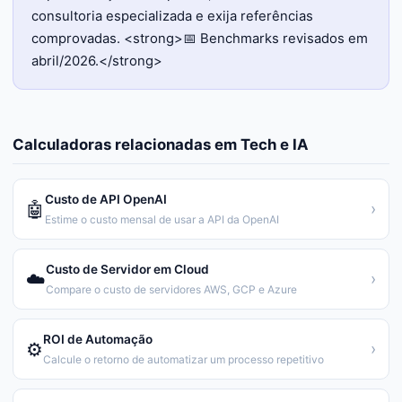
consultoria especializada e exija referências
comprovadas. <strong>📅 Benchmarks revisados em
abril/2026.</strong>
Calculadoras relacionadas em
Tech e IA
Custo de API OpenAI
🤖
›
Estime o custo mensal de usar a API da OpenAI
Custo de Servidor em Cloud
☁️
›
Compare o custo de servidores AWS, GCP e Azure
ROI de Automação
⚙️
›
Calcule o retorno de automatizar um processo repetitivo