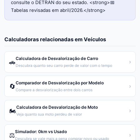
consulte o DETRAN do seu estado. <strong>📅
Tabelas revisadas em abril/2026.</strong>
Calculadoras relacionadas em
Veículos
Calculadora de Desvalorização de Carro
🚗
›
Descubra quanto seu carro perde de valor com o tempo
Comparador de Desvalorização por Modelo
🔄
›
Compare a desvalorização entre dois carros
Calculadora de Desvalorização de Moto
🏍️
›
Veja quanto sua moto perdeu de valor
Simulador: 0km vs Usado
⚖️
›
Descubra se vale mais a pena comprar novo ou usado