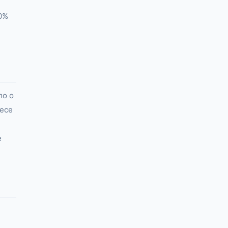
30%
mo o
rece
e