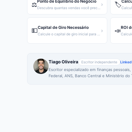
Ponto de Equilíbrio do Negócio
Calc
⚖️
🏷️
›
Descubra quantas vendas você precisa para cobrir seus custos
Capital de Giro Necessário
ROI d
💵
📣
›
Calcule o capital de giro inicial para seu negócio
Tiago Oliveira
Escritor independente
Linked
Escritor especializado em finanças pessoais,
Federal, ANS, Banco Central e Ministério do 