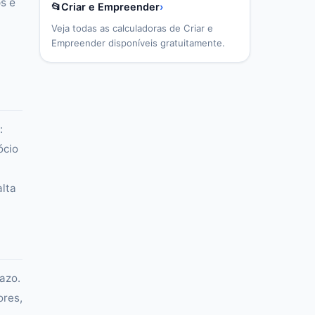
s e
📂
Criar e Empreender
›
Veja todas as calculadoras de
Criar e
Empreender
disponíveis gratuitamente.
:
ócio
.
alta
azo.
ores,