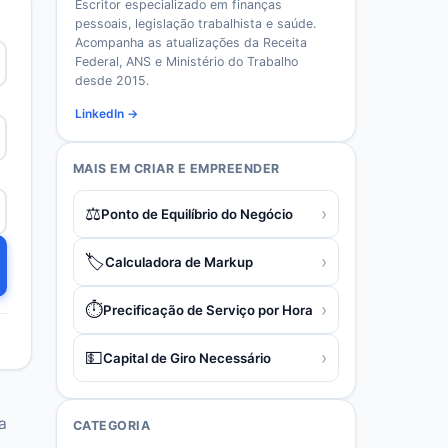
Escritor especializado em finanças
pessoais, legislação trabalhista e saúde.
Acompanha as atualizações da Receita
Federal, ANS e Ministério do Trabalho
desde 2015.
LinkedIn →
MAIS EM
CRIAR E EMPREENDER
⚖️
›
Ponto de Equilíbrio do Negócio
🏷️
›
Calculadora de Markup
⏱️
›
Precificação de Serviço por Hora
💵
›
Capital de Giro Necessário
a
CATEGORIA