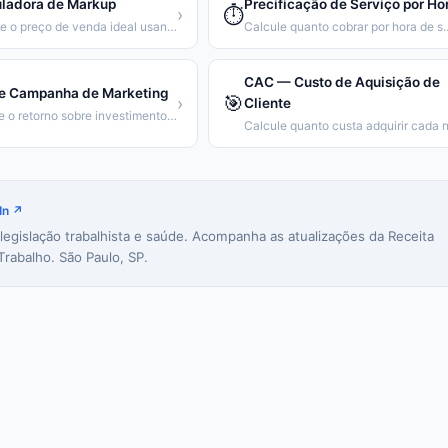
uladora de Markup
Precificação de Serviço por Ho
⏱️
›
Calcule o preço de venda ideal usando markup
Calcule quanto cobrar por 
CAC — Custo de Aquisição de
e Campanha de Marketing
🎯
›
Cliente
Calcule o retorno sobre investimento de uma campanha
In ↗
 legislação trabalhista e saúde. Acompanha as atualizações da Receita
Trabalho. São Paulo, SP.