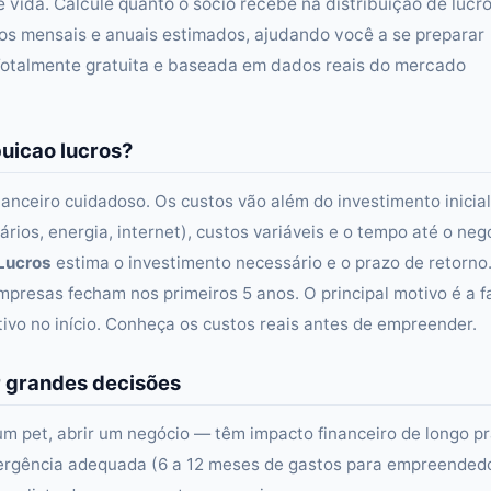
 vida. Calcule quanto o sócio recebe na distribuição de lucro
os mensais e anuais estimados, ajudando você a se preparar
Totalmente gratuita e baseada em dados reais do mercado
buicao lucros?
nanceiro cuidadoso. Os custos vão além do investimento inicial
rios, energia, internet), custos variáveis e o tempo até o neg
 Lucros
estima o investimento necessário e o prazo de retorno
resas fecham nos primeiros 5 anos. O principal motivo é a f
tivo no início. Conheça os custos reais antes de empreender.
r grandes decisões
um pet, abrir um negócio — têm impacto financeiro de longo pr
rgência adequada (6 a 12 meses de gastos para empreended