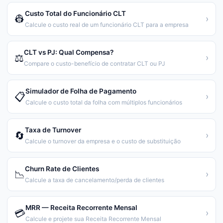
Custo Total do Funcionário CLT
👷
›
Calcule o custo real de um funcionário CLT para a empresa
CLT vs PJ: Qual Compensa?
⚖️
›
Compare o custo-benefício de contratar CLT ou PJ
Simulador de Folha de Pagamento
📋
›
Calcule o custo total da folha com múltiplos funcionários
Taxa de Turnover
🔄
›
Calcule o turnover da empresa e o custo de substituição
Churn Rate de Clientes
📉
›
Calcule a taxa de cancelamento/perda de clientes
MRR — Receita Recorrente Mensal
💳
›
Calcule e projete sua Receita Recorrente Mensal