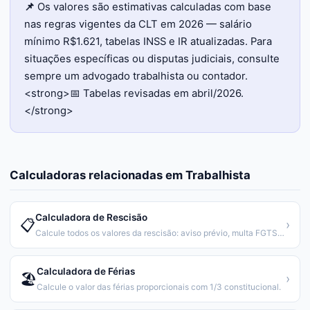
📌
Os valores são estimativas calculadas com base
nas regras vigentes da CLT em 2026 — salário
mínimo R$1.621, tabelas INSS e IR atualizadas. Para
situações específicas ou disputas judiciais, consulte
sempre um advogado trabalhista ou contador.
<strong>📅 Tabelas revisadas em abril/2026.
</strong>
Calculadoras relacionadas em
Trabalhista
Calculadora de Rescisão
📋
›
Calcule todos os valores da rescisão: aviso prévio, multa FGTS, férias e mais.
Calculadora de Férias
🏖️
›
Calcule o valor das férias proporcionais com 1/3 constitucional.