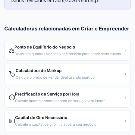
Dados revisados em abril/2026.</strong>
Calculadoras relacionadas em
Criar e Empreender
Ponto de Equilíbrio do Negócio
⚖️
›
Descubra quantas vendas você precisa para cobrir seus custos
Calculadora de Markup
🏷️
›
Calcule o preço de venda ideal usando markup
Precificação de Serviço por Hora
⏱️
›
Calcule quanto cobrar por hora de serviço para lucrar
Capital de Giro Necessário
💵
›
Calcule o capital de giro inicial para seu negócio