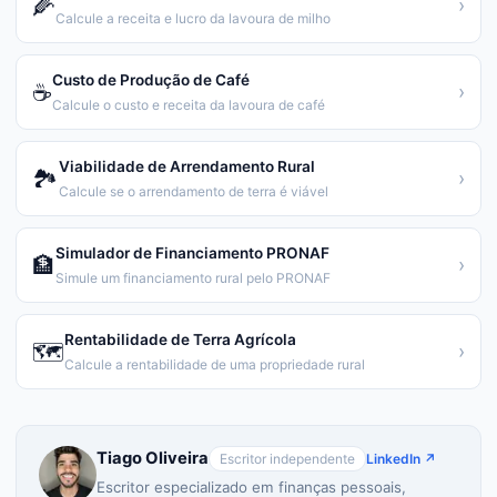
🌽
›
Calcule a receita e lucro da lavoura de milho
Custo de Produção de Café
☕
›
Calcule o custo e receita da lavoura de café
Viabilidade de Arrendamento Rural
🏞️
›
Calcule se o arrendamento de terra é viável
Simulador de Financiamento PRONAF
🏦
›
Simule um financiamento rural pelo PRONAF
Rentabilidade de Terra Agrícola
🗺️
›
Calcule a rentabilidade de uma propriedade rural
Tiago Oliveira
Escritor independente
LinkedIn ↗
Escritor especializado em finanças pessoais,