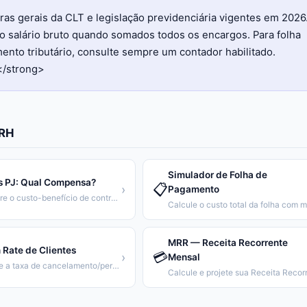
ras gerais da CLT e legislação previdenciária vigentes em 2026
 o salário bruto quando somados todos os encargos. Para folha
nto tributário, consulte sempre um contador habilitado.
</strong>
 RH
Simulador de Folha de
s PJ: Qual Compensa?
📋
›
Pagamento
Compare o custo-benefício de contratar CLT ou PJ
MRR — Receita Recorrente
 Rate de Clientes
💳
›
Mensal
Calcule a taxa de cancelamento/perda de clientes