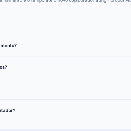
einamento e o tempo até o novo colaborador atingir produtivi
gamento?
gos?
ntador?