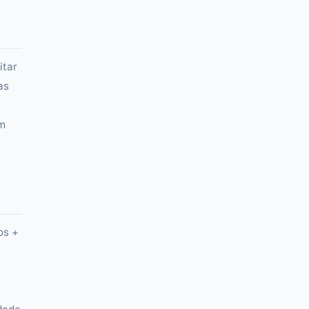
itar
as
om
os +