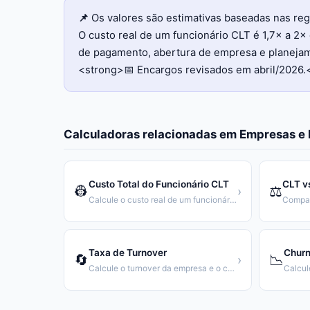
📌
Os valores são estimativas baseadas nas reg
O custo real de um funcionário CLT é 1,7× a 2×
de pagamento, abertura de empresa e planejame
<strong>📅 Encargos revisados em abril/2026.
Calculadoras relacionadas em
Empresas e
Custo Total do Funcionário CLT
CLT v
👷
⚖️
›
Calcule o custo real de um funcionário CLT para a empresa
Taxa de Turnover
Churn
🔄
📉
›
Calcule o turnover da empresa e o custo de substituição