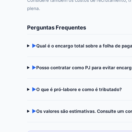
Considere também os custos de recrutamento, tr
plena.
Perguntas Frequentes
▶
Qual é o encargo total sobre a folha de pa
▶
Posso contratar como PJ para evitar encar
▶
O que é pró-labore e como é tributado?
▶
Os valores são estimativas. Consulte um co