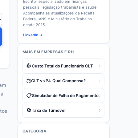
Escritor especializado em finanças
pessoais, legislação trabalhista e saúde.
Acompanha as atualizações da Receita
Federal, ANS e Ministério do Trabalho
desde 2015.
LinkedIn →
MAIS EM
EMPRESAS E RH
👷
›
Custo Total do Funcionário CLT
⚖️
›
CLT vs PJ: Qual Compensa?
sam
ial
📋
›
Simulador de Folha de Pagamento
🔄
›
Taxa de Turnover
stos
CATEGORIA