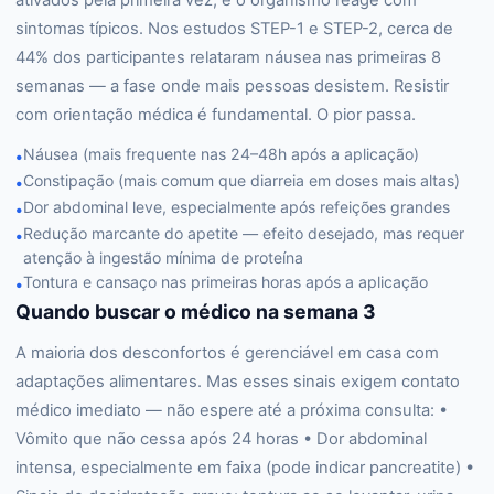
ativados pela primeira vez, e o organismo reage com
sintomas típicos. Nos estudos STEP-1 e STEP-2, cerca de
44% dos participantes relataram náusea nas primeiras 8
semanas — a fase onde mais pessoas desistem. Resistir
com orientação médica é fundamental. O pior passa.
Náusea (mais frequente nas 24–48h após a aplicação)
•
Constipação (mais comum que diarreia em doses mais altas)
•
Dor abdominal leve, especialmente após refeições grandes
•
Redução marcante do apetite — efeito desejado, mas requer
•
atenção à ingestão mínima de proteína
Tontura e cansaço nas primeiras horas após a aplicação
•
Quando buscar o médico na semana 3
A maioria dos desconfortos é gerenciável em casa com
adaptações alimentares. Mas esses sinais exigem contato
médico imediato — não espere até a próxima consulta: •
Vômito que não cessa após 24 horas • Dor abdominal
intensa, especialmente em faixa (pode indicar pancreatite) •