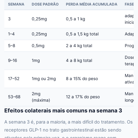
SEMANA
DOSE PADRÃO
PERDA MÉDIA ACUMULADA
FASE
adapt
3
0,25mg
0,5 a 1 kg
inicial
1–4
0,25mg
0,5 a 1,5 kg total
Adapt
5–8
0,5mg
2 a 4 kg total
Progr
Dose
9–16
1mg
4 a 8 kg total
terapê
Manut
17–52
1mg ou 2mg
8 a 15% do peso
ativa
2mg
Manut
53–68
12 a 17% do peso
(máxima)
longo 
Efeitos colaterais mais comuns na semana 3
A semana 3 é, para a maioria, a mais difícil do tratamento. Os
receptores GLP-1 no trato gastrointestinal estão sendo