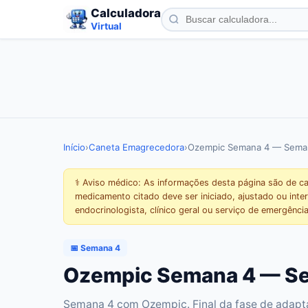
Calculadora
Virtual
Início
›
Caneta Emagrecedora
›
Ozempic Semana 4 — Seman
⚕️ Aviso médico: As informações desta página são de c
medicamento citado deve ser iniciado, ajustado ou in
endocrinologista, clínico geral ou serviço de emergência
📅 Semana 4
Ozempic Semana 4 — Sem
Semana 4 com Ozempic. Final da fase de adapt