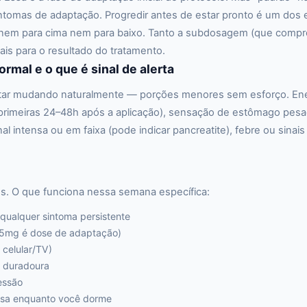
ntomas de adaptação. Progredir antes de estar pronto é um dos
a, nem para cima nem para baixo. Tanto a subdosagem (que compr
ais para o resultado do tratamento.
mal e o que é sinal de alerta
tar mudando naturalmente — porções menores sem esforço. Energ
rimeiras 24–48h após a aplicação), sensação de estômago pesado
intensa ou em faixa (pode indicar pancreatite), febre ou sinais 
os. O que funciona nessa semana específica:
qualquer sintoma persistente
,25mg é dose de adaptação)
 celular/TV)
e duradoura
essão
assa enquanto você dorme