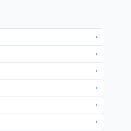
+
+
+
+
+
+