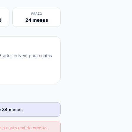
PRAZO
0
24 meses
 Bradesco Next para contas
té 84 meses
o custo real do crédito.