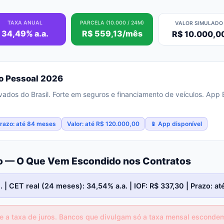
TAXA ANUAL
PARCELA (10.000 / 24M)
VALOR SIMULADO
34,49% a.a.
R$ 559,13/mês
R$ 10.000,0
o Pessoal 2026
ados do Brasil. Forte em seguros e financiamento de veículos. App
razo: até 84 meses
Valor: até R$ 120.000,00
📱 App disponível
co — O Que Vem Escondido nos Contratos
 | CET real (24 meses): 34,54% a.a. | IOF: R$ 337,30 | Prazo: a
 a taxa de juros. Bancos que divulgam só a taxa mensal escondem 