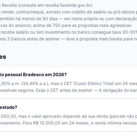
Receita (consulte em receita.fazenda.gov.br)
enda: contracheque, extrato com crédito de salário ou pró-labore 
emitido há menos de 90 dias — em nome próprio ou com declaração 
axas do anúncio; acima de 750 para as propostas mais agressivas
e recebe salário ou tem investimento no banco consegue taxa 20-3
os 3 bancos antes de assinar — leve a proposta mais barata para n
es
dito pessoal Bradesco em 2026?
,50% a.m. (34,49% a.a.), mas o CET (Custo Efetivo Total) em 24 me
ossíveis seguros. Exija o CET antes de assinar — é obrigação do banc
estado?
0.000,00, mas o valor aprovado depende da sua renda (parcela não 
cionamento. Para R$ 10.000,00 em 24 meses, a renda mínima necessá