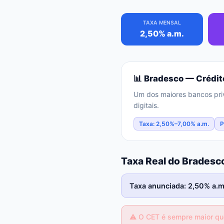
TAXA MENSAL
2,50% a.m.
📊
Bradesco
— Crédit
Um dos maiores bancos priv
digitais.
Taxa: 2,50%–7,00% a.m.
P
Taxa Real do Brades
Taxa anunciada: 2,50% a.m.
⚠️
O CET é sempre maior que