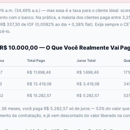
% a.m. (34,49% a.a.) — mas essa é a taxa para o cliente ideal: sco
to com o banco. Na prática, a maioria dos clientes paga entre 3,
 R$ 337,30 de IOF (0,0082% ao dia + 0,38% flat). Exija sempre o CE
cê-lo.
 R$ 10.000,00 — O Que Você Realmente Vai Pa
ixa
Total Pago
Juros Total
Qua
87
R$ 11.698,46
R$ 1.698,46
17%
3
R$ 13.419,08
R$ 3.419,08
34%
52
R$ 15.282,57
R$ 5.282,57
53%
Em 36 meses, você paga R$ 5.282,57 só de juros — 53% do valor qu
ento da contratação, e já vem descontado do valor liberado na con