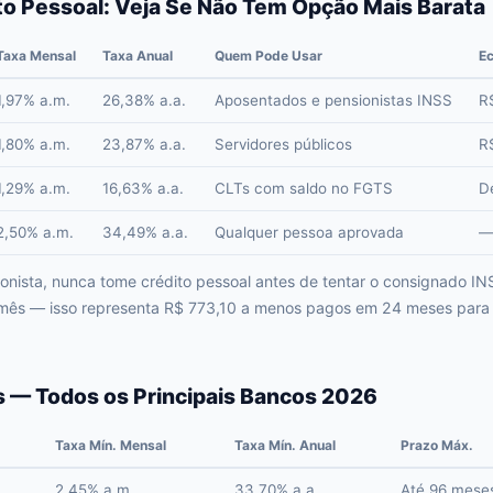
to Pessoal: Veja Se Não Tem Opção Mais Barata
Taxa Mensal
Taxa Anual
Quem Pode Usar
Ec
1,97% a.m.
26,38% a.a.
Aposentados e pensionistas INSS
R
1,80% a.m.
23,87% a.a.
Servidores públicos
R
1,29% a.m.
16,63% a.a.
CLTs com saldo no FGTS
D
2,50% a.m.
34,49% a.a.
Qualquer pessoa aprovada
—
nista, nunca tome crédito pessoal antes de tentar o consignado INS
 mês — isso representa R$ 773,10 a menos pagos em 24 meses par
 — Todos os Principais Bancos 2026
Taxa Mín. Mensal
Taxa Mín. Anual
Prazo Máx.
2,45% a.m.
33,70% a.a.
Até 96 mese