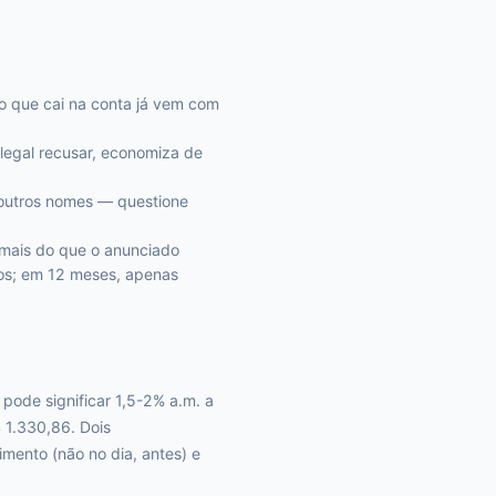
o que cai na conta já vem com
legal recusar, economiza de
outros nomes — questione
a mais do que o anunciado
ros; em 12 meses, apenas
pode significar 1,5-2% a.m. a
 1.330,86. Dois
mento (não no dia, antes) e