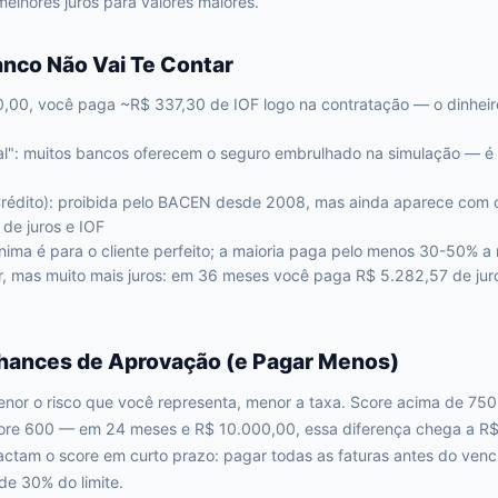
lhores juros para valores maiores.
anco Não Vai Te Contar
,00, você paga ~R$ 337,30 de IOF logo na contratação — o dinheir
al": muitos bancos oferecem o seguro embrulhado na simulação — é 
rédito): proibida pelo BACEN desde 2008, mas ainda aparece com 
 de juros e IOF
mínima é para o cliente perfeito; a maioria paga pelo menos 30-50% 
r, mas muito mais juros: em 36 meses você paga R$ 5.282,57 de ju
ances de Aprovação (e Pagar Menos)
nor o risco que você representa, menor a taxa. Score acima de 750 
ore 600 — em 24 meses e R$ 10.000,00, essa diferença chega a R$
tam o score em curto prazo: pagar todas as faturas antes do venci
de 30% do limite.