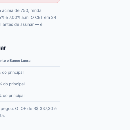
re acima de 750, renda
25% e 7,00% a.m. O CET em 24
T antes de assinar — é
gar
nto o Banco Lucra
 do principal
 do principal
 do principal
e pegou. O IOF de R$ 337,30 é
ta.