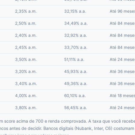
2,35% a.m.
32,15% a.a.
Até 96 mese
2,50% a.m.
34,49% a.a.
Até 84 mese
2,40% a.m.
32,92% a.a.
Até 84 mese
2,45% a.m.
33,70% a.a.
Até 84 mese
3,50% a.m.
51,11% a.a.
Até 24 mese
3,20% a.m.
45,93% a.a.
Até 36 mese
3,40% a.m.
49,36% a.a.
Até 36 mese
4,00% a.m.
60,10% a.a.
Até 18 mese
3,80% a.m.
56,45% a.a.
Até 24 mese
om score acima de 700 e renda comprovada. A taxa que você receb
os antes de decidir. Bancos digitais (Nubank, Inter, C6) costumam 