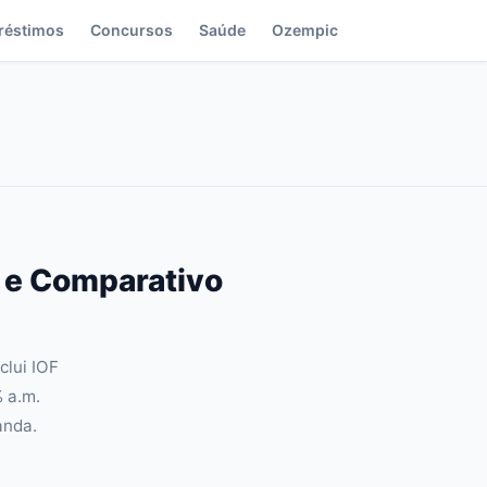
réstimos
Concursos
Saúde
Ozempic
T e Comparativo
clui IOF
% a.m.
anda.