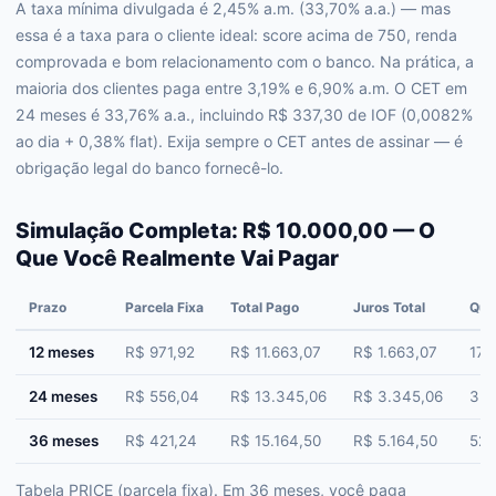
A taxa mínima divulgada é 2,45% a.m. (33,70% a.a.) — mas
essa é a taxa para o cliente ideal: score acima de 750, renda
comprovada e bom relacionamento com o banco. Na prática, a
maioria dos clientes paga entre 3,19% e 6,90% a.m. O CET em
24 meses é 33,76% a.a., incluindo R$ 337,30 de IOF (0,0082%
ao dia + 0,38% flat). Exija sempre o CET antes de assinar — é
obrigação legal do banco fornecê-lo.
Simulação Completa: R$ 10.000,00 — O
Que Você Realmente Vai Pagar
Prazo
Parcela Fixa
Total Pago
Juros Total
Qua
12 meses
R$ 971,92
R$ 11.663,07
R$ 1.663,07
17%
24 meses
R$ 556,04
R$ 13.345,06
R$ 3.345,06
33%
36 meses
R$ 421,24
R$ 15.164,50
R$ 5.164,50
52%
Tabela PRICE (parcela fixa). Em 36 meses, você paga