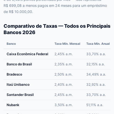
R$ 699,08 a menos pagos em 24 meses para um empréstimo
de R$ 10.000,00.
Comparativo de Taxas — Todos os Principais
Bancos 2026
Banco
Taxa Mín. Mensal
Taxa Mín. Anual
Caixa Econômica Federal
2,45% a.m.
33,70% a.a.
Banco do Brasil
2,35% a.m.
32,15% a.a.
Bradesco
2,50% a.m.
34,49% a.a.
Itaú Unibanco
2,40% a.m.
32,92% a.a.
Santander Brasil
2,45% a.m.
33,70% a.a.
Nubank
3,50% a.m.
51,11% a.a.