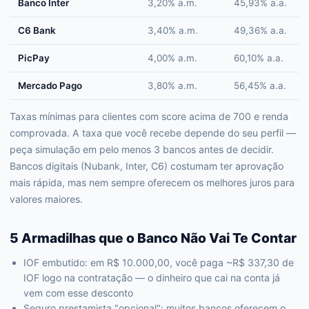
Banco Inter
3,20% a.m.
45,93% a.a.
C6 Bank
3,40% a.m.
49,36% a.a.
PicPay
4,00% a.m.
60,10% a.a.
Mercado Pago
3,80% a.m.
56,45% a.a.
Taxas mínimas para clientes com score acima de 700 e renda
comprovada. A taxa que você recebe depende do seu perfil —
peça simulação em pelo menos 3 bancos antes de decidir.
Bancos digitais (Nubank, Inter, C6) costumam ter aprovação
mais rápida, mas nem sempre oferecem os melhores juros para
valores maiores.
5 Armadilhas que o Banco Não Vai Te Contar
IOF embutido: em R$ 10.000,00, você paga ~R$ 337,30 de
IOF logo na contratação — o dinheiro que cai na conta já
vem com esse desconto
Seguro prestamista "opcional": muitos bancos oferecem o