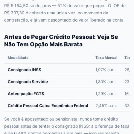
R$ 5.164,50 só de juros — 52% do valor que pegou. O IOF de
R$ 337,30 é cobrado uma única vez, no momento da
contratação, e já vem descontado do valor liberado na conta.
Antes de Pegar Crédito Pessoal: Veja Se
Não Tem Opção Mais Barata
Modalidade
Taxa Mensal
Taxa 
Consignado INSS
1,97% a.m.
26,3
Consignado Servidor
1,80% a.m.
23,8
Antecipação FGTS
1,29% a.m.
16,6
Crédito Pessoal Caixa Econômica Federal
2,45% a.m.
33,7
Se você é aposentado ou pensionista, nunca tome crédito
pessoal antes de tentar o consignado INSS: a diferença de taxa
é de 0,48% pontos percentuais por mês — isso representa