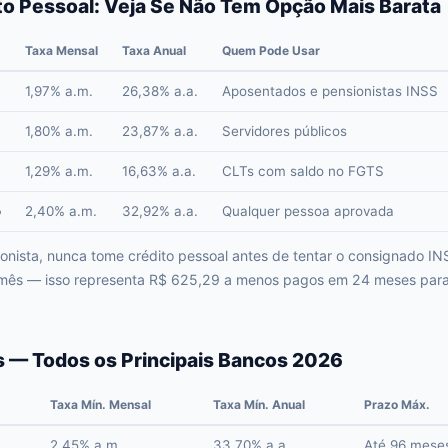
to Pessoal: Veja Se Não Tem Opção Mais Barata
Taxa Mensal
Taxa Anual
Quem Pode Usar
1,97% a.m.
26,38% a.a.
Aposentados e pensionistas INSS
1,80% a.m.
23,87% a.a.
Servidores públicos
1,29% a.m.
16,63% a.a.
CLTs com saldo no FGTS
o
2,40% a.m.
32,92% a.a.
Qualquer pessoa aprovada
nista, nunca tome crédito pessoal antes de tentar o consignado INS
 mês — isso representa R$ 625,29 a menos pagos em 24 meses par
 — Todos os Principais Bancos 2026
Taxa Mín. Mensal
Taxa Mín. Anual
Prazo Máx.
2,45% a.m.
33,70% a.a.
Até 96 mese