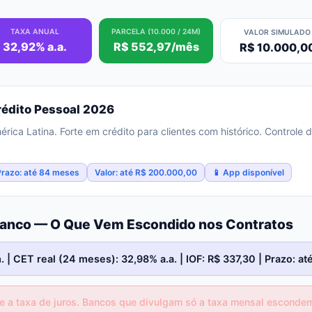
TAXA ANUAL
PARCELA (10.000 / 24M)
VALOR SIMULADO
32,92% a.a.
R$ 552,97/mês
R$ 10.000,0
édito Pessoal 2026
ica Latina. Forte em crédito para clientes com histórico. Controle do
Prazo: até 84 meses
Valor: até R$ 200.000,00
📱 App disponível
ibanco — O Que Vem Escondido nos Contratos
 | CET real (24 meses): 32,98% a.a. | IOF: R$ 337,30 | Prazo: a
 a taxa de juros. Bancos que divulgam só a taxa mensal escondem 