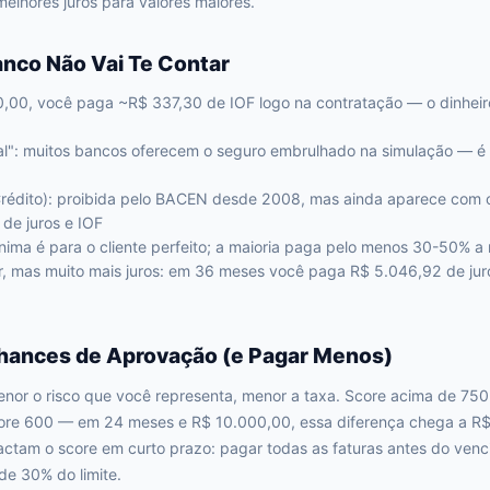
lhores juros para valores maiores.
anco Não Vai Te Contar
,00, você paga ~R$ 337,30 de IOF logo na contratação — o dinheir
al": muitos bancos oferecem o seguro embrulhado na simulação — é 
rédito): proibida pelo BACEN desde 2008, mas ainda aparece com 
 de juros e IOF
mínima é para o cliente perfeito; a maioria paga pelo menos 30-50% 
r, mas muito mais juros: em 36 meses você paga R$ 5.046,92 de ju
ances de Aprovação (e Pagar Menos)
nor o risco que você representa, menor a taxa. Score acima de 750 
ore 600 — em 24 meses e R$ 10.000,00, essa diferença chega a R$
tam o score em curto prazo: pagar todas as faturas antes do venci
de 30% do limite.