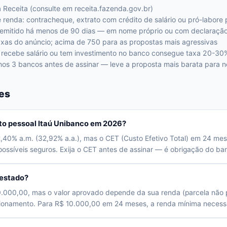
Receita (consulte em receita.fazenda.gov.br)
enda: contracheque, extrato com crédito de salário ou pró-labore 
emitido há menos de 90 dias — em nome próprio ou com declaração 
axas do anúncio; acima de 750 para as propostas mais agressivas
e recebe salário ou tem investimento no banco consegue taxa 20-3
os 3 bancos antes de assinar — leve a proposta mais barata para n
es
dito pessoal Itaú Unibanco em 2026?
,40% a.m. (32,92% a.a.), mas o CET (Custo Efetivo Total) em 24 me
ossíveis seguros. Exija o CET antes de assinar — é obrigação do banc
estado?
0.000,00, mas o valor aprovado depende da sua renda (parcela não 
cionamento. Para R$ 10.000,00 em 24 meses, a renda mínima necessá