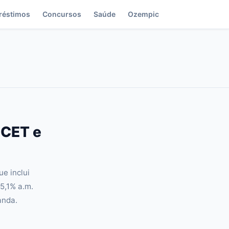
réstimos
Concursos
Saúde
Ozempic
 CET e
e inclui
5,1% a.m.
anda.