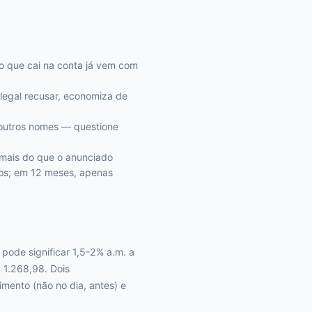
o que cai na conta já vem com
legal recusar, economiza de
outros nomes — questione
a mais do que o anunciado
ros; em 12 meses, apenas
pode significar 1,5-2% a.m. a
 1.268,98. Dois
mento (não no dia, antes) e