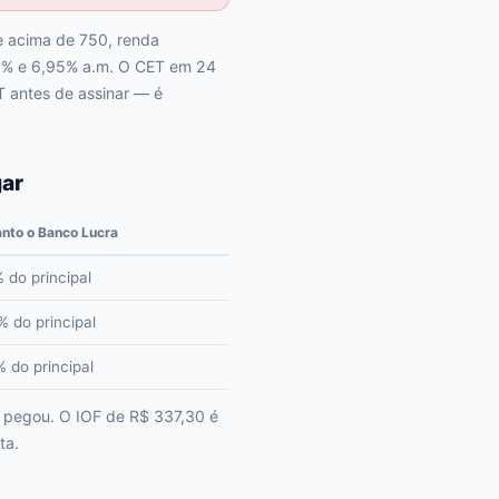
re acima de 750, renda
12% e 6,95% a.m. O CET em 24
T antes de assinar — é
gar
nto o Banco Lucra
 do principal
 do principal
 do principal
e pegou. O IOF de R$ 337,30 é
ta.