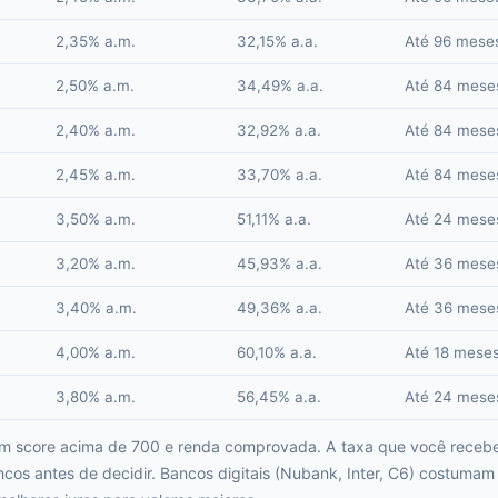
2,35% a.m.
32,15% a.a.
Até 96 mese
2,50% a.m.
34,49% a.a.
Até 84 mese
2,40% a.m.
32,92% a.a.
Até 84 mese
2,45% a.m.
33,70% a.a.
Até 84 mese
3,50% a.m.
51,11% a.a.
Até 24 mese
3,20% a.m.
45,93% a.a.
Até 36 mese
3,40% a.m.
49,36% a.a.
Até 36 mese
4,00% a.m.
60,10% a.a.
Até 18 mese
3,80% a.m.
56,45% a.a.
Até 24 mese
om score acima de 700 e renda comprovada. A taxa que você receb
os antes de decidir. Bancos digitais (Nubank, Inter, C6) costumam 