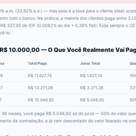
% a.m. (32,92% a.a.) — mas essa é a taxa para o cliente ideal: sco
to com o banco. Na prática, a maioria dos clientes paga entre 3,
 R$ 337,30 de IOF (0,0082% ao dia + 0,38% flat). Exija sempre o CE
cê-lo.
 R$ 10.000,00 — O Que Você Realmente Vai Pa
ixa
Total Pago
Juros Total
Qua
98
R$ 11.627,74
R$ 1.627,74
16%
97
R$ 13.271,28
R$ 3.271,28
33%
7
R$ 15.046,92
R$ 5.046,92
50%
Em 36 meses, você paga R$ 5.046,92 só de juros — 50% do valor qu
ento da contratação, e já vem descontado do valor liberado na con