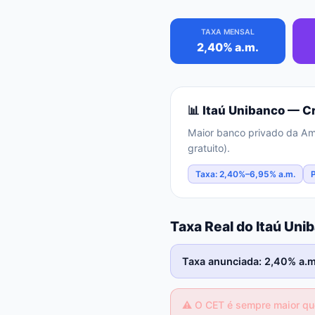
TAXA MENSAL
2,40% a.m.
📊
Itaú Unibanco
— Cr
Maior banco privado da Amér
gratuito).
Taxa: 2,40%–6,95% a.m.
Taxa Real do Itaú Un
Taxa anunciada: 2,40% a.m.
⚠️
O CET é sempre maior que