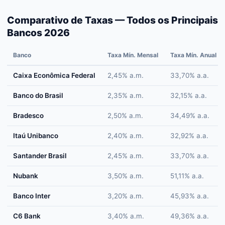
Comparativo de Taxas — Todos os Principais
Bancos 2026
Banco
Taxa Mín. Mensal
Taxa Mín. Anual
Caixa Econômica Federal
2,45% a.m.
33,70% a.a.
Banco do Brasil
2,35% a.m.
32,15% a.a.
Bradesco
2,50% a.m.
34,49% a.a.
Itaú Unibanco
2,40% a.m.
32,92% a.a.
Santander Brasil
2,45% a.m.
33,70% a.a.
Nubank
3,50% a.m.
51,11% a.a.
Banco Inter
3,20% a.m.
45,93% a.a.
C6 Bank
3,40% a.m.
49,36% a.a.