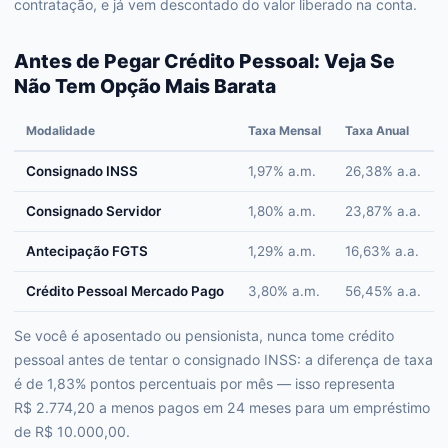
contratação, e já vem descontado do valor liberado na conta.
Antes de Pegar Crédito Pessoal: Veja Se
Não Tem Opção Mais Barata
Modalidade
Taxa Mensal
Taxa Anual
Consignado INSS
1,97% a.m.
26,38% a.a.
Consignado Servidor
1,80% a.m.
23,87% a.a.
Antecipação FGTS
1,29% a.m.
16,63% a.a.
Crédito Pessoal Mercado Pago
3,80% a.m.
56,45% a.a.
Se você é aposentado ou pensionista, nunca tome crédito
pessoal antes de tentar o consignado INSS: a diferença de taxa
é de 1,83% pontos percentuais por mês — isso representa
R$ 2.774,20 a menos pagos em 24 meses para um empréstimo
de R$ 10.000,00.