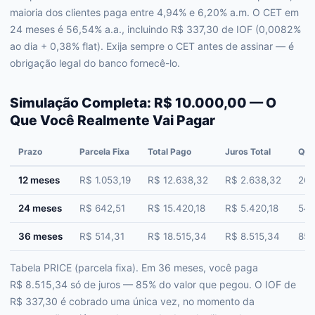
maioria dos clientes paga entre 4,94% e 6,20% a.m. O CET em
24 meses é 56,54% a.a., incluindo R$ 337,30 de IOF (0,0082%
ao dia + 0,38% flat). Exija sempre o CET antes de assinar — é
obrigação legal do banco fornecê-lo.
Simulação Completa: R$ 10.000,00 — O
Que Você Realmente Vai Pagar
Prazo
Parcela Fixa
Total Pago
Juros Total
Qua
12 meses
R$ 1.053,19
R$ 12.638,32
R$ 2.638,32
26%
24 meses
R$ 642,51
R$ 15.420,18
R$ 5.420,18
54%
36 meses
R$ 514,31
R$ 18.515,34
R$ 8.515,34
85%
Tabela PRICE (parcela fixa). Em 36 meses, você paga
R$ 8.515,34 só de juros — 85% do valor que pegou. O IOF de
R$ 337,30 é cobrado uma única vez, no momento da