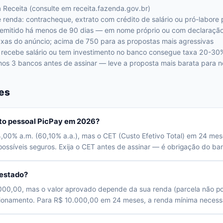
Receita (consulte em receita.fazenda.gov.br)
enda: contracheque, extrato com crédito de salário ou pró-labore 
emitido há menos de 90 dias — em nome próprio ou com declaração 
axas do anúncio; acima de 750 para as propostas mais agressivas
e recebe salário ou tem investimento no banco consegue taxa 20-3
os 3 bancos antes de assinar — leve a proposta mais barata para n
es
dito pessoal PicPay em 2026?
,00% a.m. (60,10% a.a.), mas o CET (Custo Efetivo Total) em 24 mes
ossíveis seguros. Exija o CET antes de assinar — é obrigação do banc
estado?
.000,00, mas o valor aprovado depende da sua renda (parcela não p
cionamento. Para R$ 10.000,00 em 24 meses, a renda mínima necessá