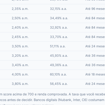
2,35% a.m.
32,15% a.a.
Até 96 mese
2,50% a.m.
34,49% a.a.
Até 84 mese
2,40% a.m.
32,92% a.a.
Até 84 mese
2,45% a.m.
33,70% a.a.
Até 84 mese
3,50% a.m.
51,11% a.a.
Até 24 mese
3,20% a.m.
45,93% a.a.
Até 36 mese
3,40% a.m.
49,36% a.a.
Até 36 mese
4,00% a.m.
60,10% a.a.
Até 18 mese
3,80% a.m.
56,45% a.a.
Até 24 mese
om score acima de 700 e renda comprovada. A taxa que você receb
os antes de decidir. Bancos digitais (Nubank, Inter, C6) costumam 