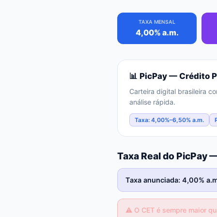
TAXA MENSAL
4,00% a.m.
📊
PicPay
— Crédito 
Carteira digital brasileira
análise rápida.
Taxa: 4,00%–6,50% a.m.
Taxa Real do PicPay 
Taxa anunciada: 4,00% a.m.
⚠️
O CET é sempre maior que