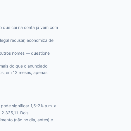
o que cai na conta já vem com
legal recusar, economiza de
outros nomes — questione
a mais do que o anunciado
ros; em 12 meses, apenas
pode significar 1,5-2% a.m. a
2.335,11. Dois
mento (não no dia, antes) e