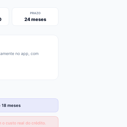
PRAZO
0
24 meses
retamente no app, com
té 18 meses
o custo real do crédito.