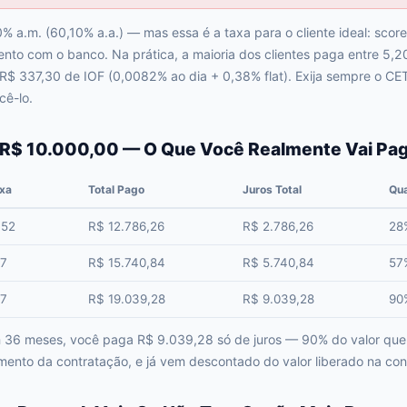
% a.m. (60,10% a.a.) — mas essa é a taxa para o cliente ideal: scor
to com o banco. Na prática, a maioria dos clientes paga entre 5
 R$ 337,30 de IOF (0,0082% ao dia + 0,38% flat). Exija sempre o CE
cê-lo.
 R$ 10.000,00 — O Que Você Realmente Vai Pa
ixa
Total Pago
Juros Total
Qua
,52
R$ 12.786,26
R$ 2.786,26
28%
87
R$ 15.740,84
R$ 5.740,84
57%
87
R$ 19.039,28
R$ 9.039,28
90%
Em 36 meses, você paga R$ 9.039,28 só de juros — 90% do valor qu
ento da contratação, e já vem descontado do valor liberado na con