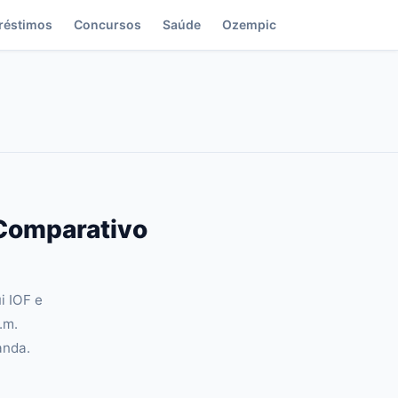
réstimos
Concursos
Saúde
Ozempic
 Comparativo
i IOF e
.m.
anda.