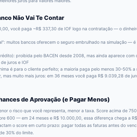
lhores juros para valores maiores.
anco Não Vai Te Contar
,00, você paga ~R$ 337,30 de IOF logo na contratação — o dinheir
al": muitos bancos oferecem o seguro embrulhado na simulação — é 
rédito): proibida pelo BACEN desde 2008, mas ainda aparece com 
 de juros e IOF
mínima é para o cliente perfeito; a maioria paga pelo menos 30-50% 
r, mas muito mais juros: em 36 meses você paga R$ 9.039,28 de ju
ances de Aprovação (e Pagar Menos)
nor o risco que você representa, menor a taxa. Score acima de 750 
ore 600 — em 24 meses e R$ 10.000,00, essa diferença chega a R$ 
tam o score em curto prazo: pagar todas as faturas antes do venci
de 30% do limite.