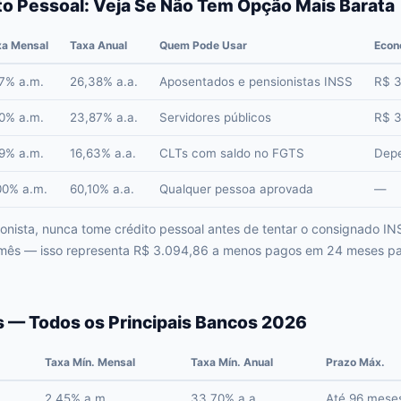
to Pessoal: Veja Se Não Tem Opção Mais Barata
xa Mensal
Taxa Anual
Quem Pode Usar
Econ
97% a.m.
26,38% a.a.
Aposentados e pensionistas INSS
R$ 3
80% a.m.
23,87% a.a.
Servidores públicos
R$ 3
29% a.m.
16,63% a.a.
CLTs com saldo no FGTS
Depe
00% a.m.
60,10% a.a.
Qualquer pessoa aprovada
—
nista, nunca tome crédito pessoal antes de tentar o consignado INS
 mês — isso representa R$ 3.094,86 a menos pagos em 24 meses p
 — Todos os Principais Bancos 2026
Taxa Mín. Mensal
Taxa Mín. Anual
Prazo Máx.
2,45% a.m.
33,70% a.a.
Até 96 mese