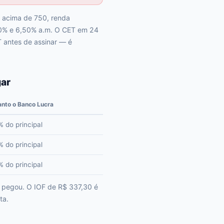
e acima de 750, renda
,20% e 6,50% a.m. O CET em 24
T antes de assinar — é
gar
nto o Banco Lucra
 do principal
 do principal
 do principal
e pegou. O IOF de R$ 337,30 é
ta.