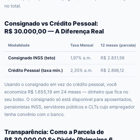
no total.
Consignado vs Crédito Pessoal:
R$ 30.000,00 — A Diferença Real
Modalidade
Taxa Mensal
12 meses (parcela)
Consignado INSS (teto)
1,97% a.m.
R$ 2.831,56
Crédito Pessoal (taxa mín.)
2,35% a.m.
R$ 2.898,12
Usando o consignado em vez do crédito pessoal, você
economiza R$ 1.655,19 em 24 meses — dinheiro que fica no
seu bolso. O consignado só está disponível para aposentados,
pensionistas INSS, servidores públicos e CLTs cujo empregador
tenha convênio com o banco.
Transparência: Como a Parcela de
R$ 30.000,00 Se Divide (Primeiros 6