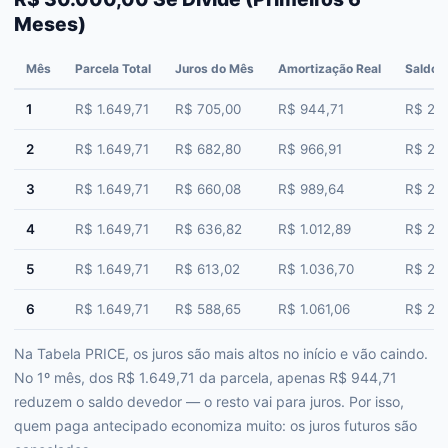
Meses)
Mês
Parcela Total
Juros do Mês
Amortização Real
Saldo 
1
R$ 1.649,71
R$ 705,00
R$ 944,71
R$ 29.
2
R$ 1.649,71
R$ 682,80
R$ 966,91
R$ 28
3
R$ 1.649,71
R$ 660,08
R$ 989,64
R$ 27.
4
R$ 1.649,71
R$ 636,82
R$ 1.012,89
R$ 26
5
R$ 1.649,71
R$ 613,02
R$ 1.036,70
R$ 25.
6
R$ 1.649,71
R$ 588,65
R$ 1.061,06
R$ 23
Na Tabela PRICE, os juros são mais altos no início e vão caindo.
No 1º mês, dos R$ 1.649,71 da parcela, apenas R$ 944,71
reduzem o saldo devedor — o resto vai para juros. Por isso,
quem paga antecipado economiza muito: os juros futuros são