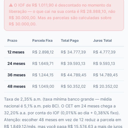
⚠️
O IOF de R$ 1.011,90 é descontado no momento da
liberação — o que cai na sua conta é R$ 28.988,10, não
R$ 30.000,00. Mas as parcelas são calculadas sobre
R$ 30.000,00.
Prazo
Parcela Fixa
Total Pago
Juros Total
C
12 meses
R$ 2.898,12
R$ 34.777,39
R$ 4.777,39
3
24 meses
R$ 1.649,71
R$ 39.593,13
R$ 9.593,13
3
36 meses
R$ 1.244,15
R$ 44.789,45
R$ 14.789,45
3
48 meses
R$ 1.049,00
R$ 50.352,02
R$ 20.352,02
3
Taxa de 2,35% a.m. (taxa mínima banco grande — média
nacional é 5,1% a.m. pelo BC). O CET em 24 meses chega a
32,20% a.a. por conta do IOF (0,01%% ao dia + 0,38%% fixo).
Atenção: escolher 48 meses em vez de 12 reduz a parcela em
R$ 1.849,12/mês, mas você paga R$ 15.574,63 a mais de juros