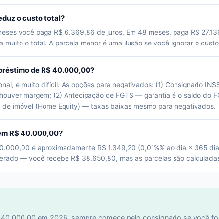
duz o custo total?
meses você paga R$ 6.369,86 de juros. Em 48 meses, paga R$ 27.136
muito o total. A parcela menor é uma ilusão se você ignorar o custo 
réstimo de R$ 40.000,00?
nal, é muito difícil. As opções para negativados: (1) Consignado IN
houver margem; (2) Antecipação de FGTS — garantia é o saldo do FG
a de imóvel (Home Equity) — taxas baixas mesmo para negativados.
 em R$ 40.000,00?
0.000,00 é aproximadamente R$ 1.349,20 (0,01%% ao dia × 365 dias 
iberado — você recebe R$ 38.650,80, mas as parcelas são calculada
40.000,00 em 2026, sempre comece pelo consignado se você for