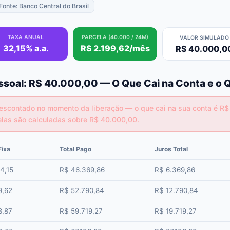
 Fonte: Banco Central do Brasil
TAXA ANUAL
PARCELA (40.000 / 24M)
VALOR SIMULADO
32,15% a.a.
R$ 2.199,62/mês
R$ 40.000,0
ssoal: R$ 40.000,00 — O Que Cai na Conta e o
escontado no momento da liberação — o que cai na sua conta é R$
las são calculadas sobre R$ 40.000,00.
Fixa
Total Pago
Juros Total
4,15
R$ 46.369,86
R$ 6.369,86
9,62
R$ 52.790,84
R$ 12.790,84
8,87
R$ 59.719,27
R$ 19.719,27