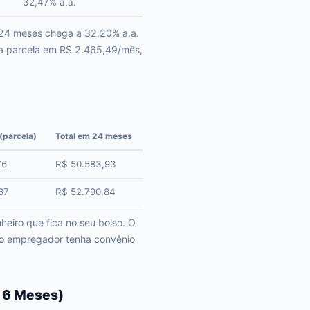
32,47% a.a.
 24 meses chega a 32,20% a.a.
 a parcela em R$ 2.465,49/mês,
(parcela)
Total em 24 meses
76
R$ 50.583,93
87
R$ 52.790,84
iro que fica no seu bolso. O
ujo empregador tenha convênio
s 6 Meses)