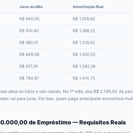
Juros do Mês
Amortização Real
R$ 940,00
R$ 1.259,62
R$ 910,40
R$ 1.289,22
R$ 880,10
R$ 1.319,52
R$ 849,09
R$ 1.350,52
R$ 817,36
R$ 1.382,26
R$ 784,87
R$ 1.414,75
mais altos no início e vão caindo. No 1º mês, dos R$ 2.199,62 da pa
sto vai para juros. Por isso, quem paga antecipado economiza muito
0.000,00 de Empréstimo — Requisitos Reais
ara crédito pessoal convencional; acima de 700 para a menor taxa