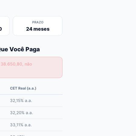
PRAZO
0
24 meses
 Que Você Paga
 38.650,80, não
CET Real (a.a.)
32,15% a.a.
32,20% a.a.
33,11% a.a.