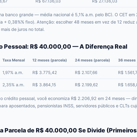
8,67
R$ 67.136,03
R$ 27.136,03
ma banco grande — média nacional é 5,1% a.m. pelo BC). O CET em
ia + 0,38%% fixo). Atenção: escolher 48 meses em vez de 12 reduz
ais de juros no total.
o Pessoal: R$ 40.000,00 — A Diferença Real
Taxa Mensal
12 meses (parcela)
24 meses (parcela)
36 meses 
1,97% a.m.
R$ 3.775,42
R$ 2.107,66
R$ 1.561,
2,35% a.m.
R$ 3.864,15
R$ 2.199,62
R$ 1.658,
 crédito pessoal, você economiza R$ 2.206,92 em 24 meses — dinhe
para aposentados, pensionistas INSS, servidores públicos e CLTs c
a Parcela de R$ 40.000,00 Se Divide (Primeiro