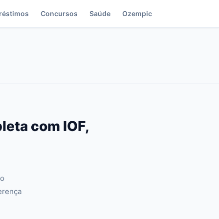
réstimos
Concursos
Saúde
Ozempic
eta com IOF,
No
ferença