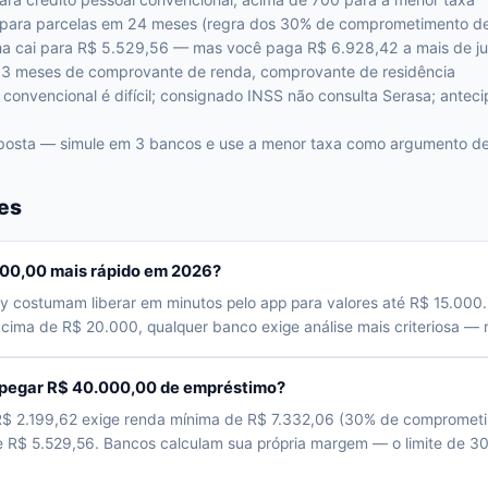
 para parcelas em 24 meses (regra dos 30% de comprometimento de
a cai para R$ 5.529,56 — mas você paga R$ 6.928,42 a mais de ju
3 meses de comprovante de renda, comprovante de residência
l convencional é difícil; consignado INSS não consulta Serasa; an
oposta — simule em 3 bancos e use a menor taxa como argumento d
es
000,00 mais rápido em 2026?
y costumam liberar em minutos pelo app para valores até R$ 15.000.
 acima de R$ 20.000, qualquer banco exige análise mais criteriosa —
 pegar R$ 40.000,00 de empréstimo?
R$ 2.199,62 exige renda mínima de R$ 7.332,06 (30% de compromet
ge R$ 5.529,56. Bancos calculam sua própria margem — o limite de 