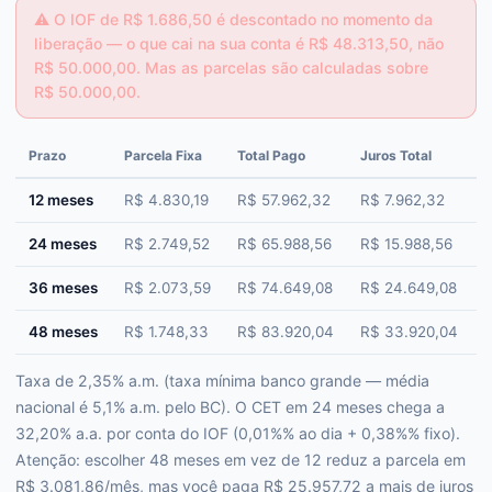
⚠️
O IOF de R$ 1.686,50 é descontado no momento da
liberação — o que cai na sua conta é R$ 48.313,50, não
R$ 50.000,00. Mas as parcelas são calculadas sobre
R$ 50.000,00.
Prazo
Parcela Fixa
Total Pago
Juros Total
C
12 meses
R$ 4.830,19
R$ 57.962,32
R$ 7.962,32
3
24 meses
R$ 2.749,52
R$ 65.988,56
R$ 15.988,56
3
36 meses
R$ 2.073,59
R$ 74.649,08
R$ 24.649,08
3
48 meses
R$ 1.748,33
R$ 83.920,04
R$ 33.920,04
3
Taxa de 2,35% a.m. (taxa mínima banco grande — média
nacional é 5,1% a.m. pelo BC). O CET em 24 meses chega a
32,20% a.a. por conta do IOF (0,01%% ao dia + 0,38%% fixo).
Atenção: escolher 48 meses em vez de 12 reduz a parcela em
R$ 3.081,86/mês, mas você paga R$ 25.957,72 a mais de juros