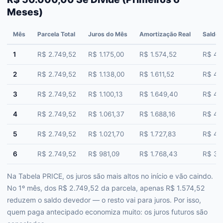
Meses)
Mês
Parcela Total
Juros do Mês
Amortização Real
Saldo 
1
R$ 2.749,52
R$ 1.175,00
R$ 1.574,52
R$ 48
2
R$ 2.749,52
R$ 1.138,00
R$ 1.611,52
R$ 46
3
R$ 2.749,52
R$ 1.100,13
R$ 1.649,40
R$ 45
4
R$ 2.749,52
R$ 1.061,37
R$ 1.688,16
R$ 43
5
R$ 2.749,52
R$ 1.021,70
R$ 1.727,83
R$ 41
6
R$ 2.749,52
R$ 981,09
R$ 1.768,43
R$ 39
Na Tabela PRICE, os juros são mais altos no início e vão caindo.
No 1º mês, dos R$ 2.749,52 da parcela, apenas R$ 1.574,52
reduzem o saldo devedor — o resto vai para juros. Por isso,
quem paga antecipado economiza muito: os juros futuros são