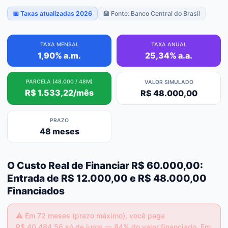
📅 Taxas atualizadas 2026
🏦 Fonte: Banco Central do Brasil
TAXA MENSAL
TAXA ANUAL
1,90% a.m.
25,34% a.a.
PARCELA (48.000 / 48M)
VALOR SIMULADO
R$ 1.533,22/mês
R$ 48.000,00
PRAZO
48 meses
O Custo Real de Financiar R$ 60.000,00:
Entrada de R$ 12.000,00 e R$ 48.000,00
Financiados
⚠️
Em 72 meses (prazo máximo), você paga
R$ 40.484,56 só de juros — 84% do valor financiado. Em