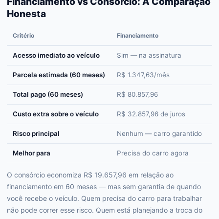
Financiamento vs Consórcio: A Comparação
Honesta
Critério
Financiamento
C
Acesso imediato ao veículo
Sim — na assinatura
D
Parcela estimada (60 meses)
R$ 1.347,63/mês
R
Total pago (60 meses)
R$ 80.857,96
R
Custo extra sobre o veículo
R$ 32.857,96 de juros
~
Risco principal
Nenhum — carro garantido
P
Melhor para
Precisa do carro agora
P
O consórcio economiza R$ 19.657,96 em relação ao
financiamento em 60 meses — mas sem garantia de quando
você recebe o veículo. Quem precisa do carro para trabalhar
não pode correr esse risco. Quem está planejando a troca do