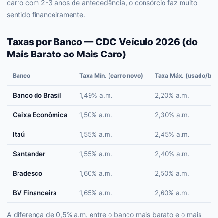
carro com 2-3 anos de antecedência, o consórcio faz muito
sentido financeiramente.
Taxas por Banco — CDC Veículo 2026 (do
Mais Barato ao Mais Caro)
Banco
Taxa Mín. (carro novo)
Taxa Máx. (usado/bai
Banco do Brasil
1,49% a.m.
2,20% a.m.
Caixa Econômica
1,50% a.m.
2,30% a.m.
Itaú
1,55% a.m.
2,45% a.m.
Santander
1,55% a.m.
2,40% a.m.
Bradesco
1,60% a.m.
2,50% a.m.
BV Financeira
1,65% a.m.
2,60% a.m.
A diferença de 0,5% a.m. entre o banco mais barato e o mais