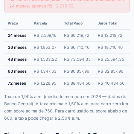
24 meses, apenas R$ 12.219,72.
Prazo
Parcela
Total Pago
Juros Total
C
24 meses
R$ 2.509,16
R$ 60.219,72
R$ 12.219,72
36 meses
R$ 1.853,07
R$ 66.710,40
R$ 18.710,40
48 meses
R$ 1.533,22
R$ 73.594,35
R$ 25.594,35
60 meses
R$ 1.347,63
R$ 80.857,96
R$ 32.857,96
72 meses
R$ 1.228,95
R$ 88.484,56
R$ 40.484,56
Taxa de 1,90% a.m. (média de mercado em 2026 — dados do
Banco Central). A taxa mínima é 1,50% a.m. para carro zero km
com score acima de 750. Para carro usado ou score abaixo de
600, a taxa pode chegar a 2,50% a.m.