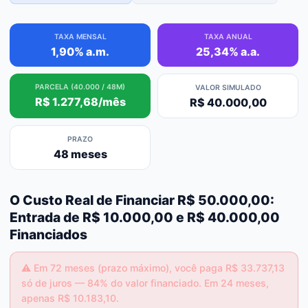
TAXA MENSAL
TAXA ANUAL
1,90% a.m.
25,34% a.a.
PARCELA (40.000 / 48M)
VALOR SIMULADO
R$ 1.277,68/mês
R$ 40.000,00
PRAZO
48 meses
O Custo Real de Financiar R$ 50.000,00:
Entrada de R$ 10.000,00 e R$ 40.000,00
Financiados
⚠️
Em 72 meses (prazo máximo), você paga R$ 33.737,13
só de juros — 84% do valor financiado. Em 24 meses,
apenas R$ 10.183,10.