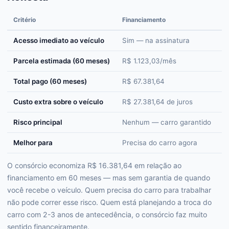
Critério
Financiamento
C
Acesso imediato ao veículo
Sim — na assinatura
D
Parcela estimada (60 meses)
R$ 1.123,03/mês
R
Total pago (60 meses)
R$ 67.381,64
R
Custo extra sobre o veículo
R$ 27.381,64 de juros
~
Risco principal
Nenhum — carro garantido
P
Melhor para
Precisa do carro agora
P
O consórcio economiza R$ 16.381,64 em relação ao
financiamento em 60 meses — mas sem garantia de quando
você recebe o veículo. Quem precisa do carro para trabalhar
não pode correr esse risco. Quem está planejando a troca do
carro com 2-3 anos de antecedência, o consórcio faz muito
sentido financeiramente.