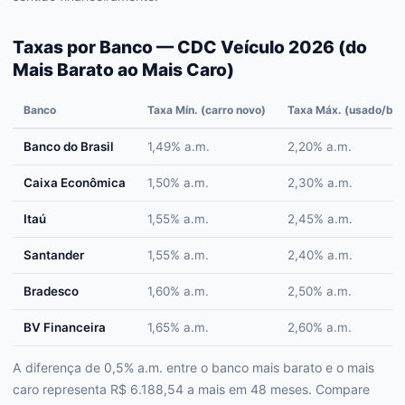
Taxas por Banco — CDC Veículo 2026 (do
Mais Barato ao Mais Caro)
Banco
Taxa Mín. (carro novo)
Taxa Máx. (usado/bai
Banco do Brasil
1,49% a.m.
2,20% a.m.
Caixa Econômica
1,50% a.m.
2,30% a.m.
Itaú
1,55% a.m.
2,45% a.m.
Santander
1,55% a.m.
2,40% a.m.
Bradesco
1,60% a.m.
2,50% a.m.
BV Financeira
1,65% a.m.
2,60% a.m.
A diferença de 0,5% a.m. entre o banco mais barato e o mais
caro representa R$ 6.188,54 a mais em 48 meses. Compare