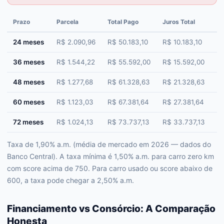
Prazo
Parcela
Total Pago
Juros Total
Cu
24 meses
R$ 2.090,96
R$ 50.183,10
R$ 10.183,10
+
36 meses
R$ 1.544,22
R$ 55.592,00
R$ 15.592,00
+
48 meses
R$ 1.277,68
R$ 61.328,63
R$ 21.328,63
+
60 meses
R$ 1.123,03
R$ 67.381,64
R$ 27.381,64
+
72 meses
R$ 1.024,13
R$ 73.737,13
R$ 33.737,13
+
Taxa de 1,90% a.m. (média de mercado em 2026 — dados do
Banco Central). A taxa mínima é 1,50% a.m. para carro zero km
com score acima de 750. Para carro usado ou score abaixo de
600, a taxa pode chegar a 2,50% a.m.
Financiamento vs Consórcio: A Comparação
Honesta